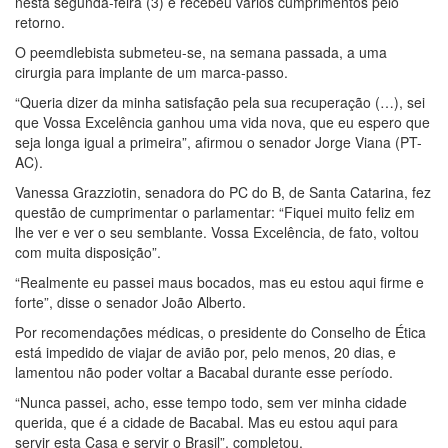
nesta segunda-feira (3) e recebeu vários cumprimentos pelo
retorno.
O peemdlebista submeteu-se, na semana passada, a uma
cirurgia para implante de um marca-passo.
“Queria dizer da minha satisfação pela sua recuperação (…), sei
que Vossa Excelência ganhou uma vida nova, que eu espero que
seja longa igual a primeira”, afirmou o senador Jorge Viana (PT-
AC).
Vanessa Grazziotin, senadora do PC do B, de Santa Catarina, fez
questão de cumprimentar o parlamentar: “Fiquei muito feliz em
lhe ver e ver o seu semblante. Vossa Excelência, de fato, voltou
com muita disposição”.
“Realmente eu passei maus bocados, mas eu estou aqui firme e
forte”, disse o senador João Alberto.
Por recomendações médicas, o presidente do Conselho de Ética
está impedido de viajar de avião por, pelo menos, 20 dias, e
lamentou não poder voltar a Bacabal durante esse período.
“Nunca passei, acho, esse tempo todo, sem ver minha cidade
querida, que é a cidade de Bacabal. Mas eu estou aqui para
servir esta Casa e servir o Brasil”, completou.