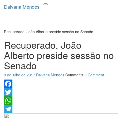
Dalvana Mendes
Dalvana Mendes
Espaço de conteúdo e leitura
Toggle
navigation
inteligente
Recuperado, João Alberto preside sessão no Senado
Recuperado, João
Alberto preside sessão no
Senado
3 de julho de 2017
Dalvana Mendes
Comments
0 Comment
Facebook
Twitter
WhatsApp
Telegram