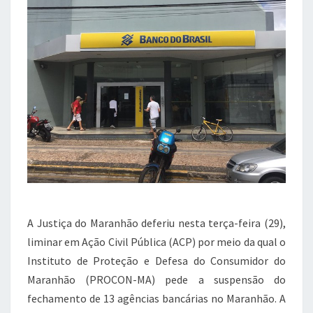
e
te
s
gr
b
r
A
a
o
p
m
o
p
k
A Justiça do Maranhão deferiu nesta terça-feira (29),
liminar em Ação Civil Pública (ACP) por meio da qual o
Instituto de Proteção e Defesa do Consumidor do
Maranhão (PROCON-MA) pede a suspensão do
fechamento de 13 agências bancárias no Maranhão. A