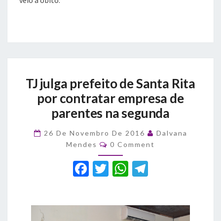
veio a óbito.
TJ
TJ julga prefeito de Santa Rita
julga
prefeito
por contratar empresa de
de
parentes na segunda
Santa
Rita
26 De Novembro De 2016
Dalvana
por
Comments
Mendes
0 Comment
contratar
empresa
F
T
W
T
de
a
parentes
w
h
el
na
c
it
at
e
segunda
e
te
s
gr