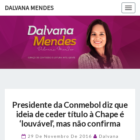
DALVANA MENDES
Togg
navig
DALVANA
Espaço De
Conteúdo
E Leitura
MENDES
Inteligente
Presidente
Presidente da Conmebol diz que
da
Conmebol
ideia de ceder título à Chape é
diz
‘louvável’, mas não confirma
que
ideia
29 De Novembro De 2016
Dalvana
de