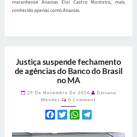
maranhense Ananias Eloi Castro Monteiro, mais
conhecido apenas como Ananias.
Justiça
Justiça suspende fechamento
suspende
fechamento
de agências do Banco do Brasil
de
no MA
agências
do
29 De Novembro De 2016
Dalvana
Banco
Comments
Mendes
0 Comment
do
Brasil
F
T
W
T
no
a
MA
w
h
el
c
it
at
e