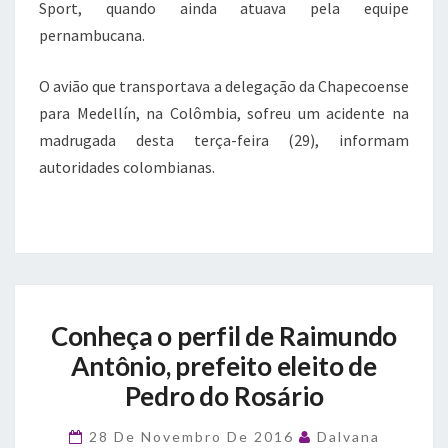
Sport, quando ainda atuava pela equipe
pernambucana.
O avião que transportava a delegação da Chapecoense
para Medellín, na Colômbia, sofreu um acidente na
madrugada desta terça-feira (29), informam
autoridades colombianas.
Conheça
Conheça o perfil de Raimundo
o
perfil
Antônio, prefeito eleito de
de
Pedro do Rosário
Raimundo
Antônio,
28 De Novembro De 2016
Dalvana
prefeito