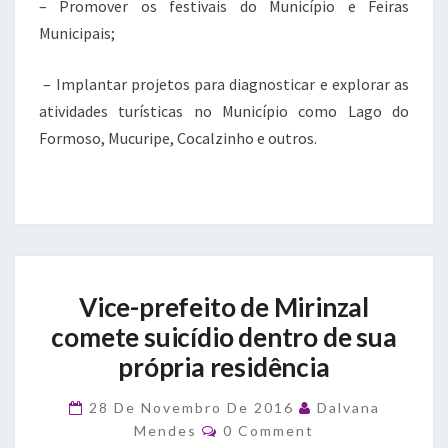
– Promover os festivais do Município e Feiras
Municipais;
– Implantar projetos para diagnosticar e explorar as
atividades turísticas no Município como Lago do
Formoso, Mucuripe, Cocalzinho e outros.
Vice-
Vice-prefeito de Mirinzal
prefeito
de
comete suicídio dentro de sua
Mirinzal
própria residência
comete
suicídio
28 De Novembro De 2016
Dalvana
dentro
Comments
Mendes
0 Comment
de