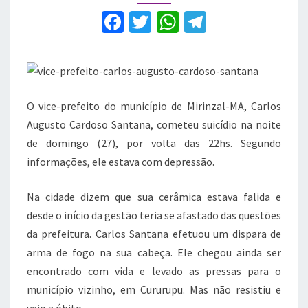
sua
F
T
W
T
própria
a
residência
w
h
el
c
it
at
e
e
te
s
gr
b
r
A
a
O vice-prefeito do município de Mirinzal-MA, Carlos
Augusto Cardoso Santana, cometeu suicídio na noite
o
p
m
de domingo (27), por volta das 22hs. Segundo
o
p
informações, ele estava com depressão.
k
Na cidade dizem que sua cerâmica estava falida e
desde o início da gestão teria se afastado das questões
da prefeitura. Carlos Santana efetuou um dispara de
arma de fogo na sua cabeça. Ele chegou ainda ser
encontrado com vida e levado as pressas para o
município vizinho, em Cururupu. Mas não resistiu e