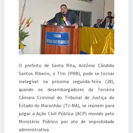
b
r
A
a
o
p
m
o
p
k
O prefeito de Santa Rita, Antônio Cândido
Santos Ribeiro, o TIm (PRB), pode se tornar
inelegível na próxima segunda-feira (28),
quando os desembargadores da Terceira
Câmara Criminal do Tribunal de Justiça do
Estado do Maranhão (TJ-MA), se reúnem para
julgar a Ação Civil Pública (ACP) movido pelo
Ministério Público por ato de improbidade
administrativa.