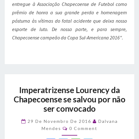
entregue à Associação Chapecoense de Futebol como
prêmio de honra a sua grande perda e homenagem
póstuma às vítimas do fatal acidente que deixa nosso
esporte de luto. De nossa parte, e para sempre,
Chapecoense campeão da Copa Sul-Americana 2016″.
Imperatrizense
Imperatrizense Lourency da
Lourency
da
Chapecoense se salvou por não
Chapecoense
ser convocado
se
salvou
29 De Novembro De 2016
Dalvana
por
Comments
Mendes
0 Comment
não
ser