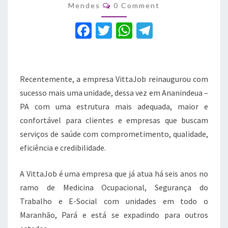
Comments
Mendes
0 Comment
–
PA
F
T
W
T
a
w
h
el
c
it
at
e
e
te
s
gr
Recentemente, a empresa VittaJob reinaugurou com
b
r
A
a
sucesso mais uma unidade, dessa vez em Ananindeua –
PA com uma estrutura mais adequada, maior e
o
p
m
confortável para clientes e empresas que buscam
o
p
serviços de saúde com comprometimento, qualidade,
k
eficiência e credibilidade.
A VittaJob é uma empresa que já atua há seis anos no
ramo de Medicina Ocupacional, Segurança do
Trabalho e E-Social com unidades em todo o
Maranhão, Pará e está se expadindo para outros