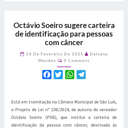
Octávio
Octávio Soeiro sugere carteira
Soeiro
sugere
de identificação para pessoas
carteira
com câncer
de
identificação
14 De Fevereiro De 2025
Dalvana
para
Comments
Mendes
0 Comment
pessoas
com
F
T
W
T
câncer
a
w
h
el
c
it
at
e
e
te
s
gr
Está em tramitação na Câmara Municipal de São Luís,
b
r
A
a
o Projeto de Lei nº 236/2024, de autoria do vereador
Octávio Soeiro (PSB), que institui a carteira de
o
p
m
identificação da pessoa com câncer, destinada às