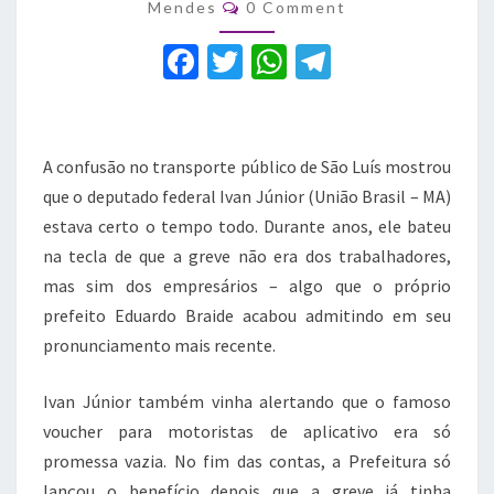
Comments
Mendes
0 Comment
no
transporte
F
T
W
T
de
a
São
w
h
el
Luís
c
it
at
e
e
te
s
gr
A confusão no transporte público de São Luís mostrou
b
r
A
a
que o deputado federal Ivan Júnior (União Brasil – MA)
estava certo o tempo todo. Durante anos, ele bateu
o
p
m
na tecla de que a greve não era dos trabalhadores,
o
p
mas sim dos empresários – algo que o próprio
k
prefeito Eduardo Braide acabou admitindo em seu
pronunciamento mais recente.
Ivan Júnior também vinha alertando que o famoso
voucher para motoristas de aplicativo era só
promessa vazia. No fim das contas, a Prefeitura só
lançou o benefício depois que a greve já tinha