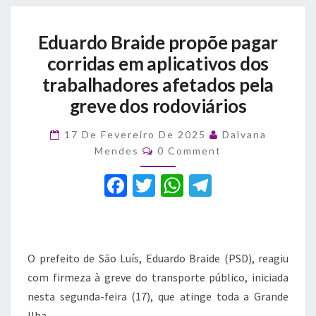
Eduardo
Eduardo Braide propõe pagar
Braide
propõe
corridas em aplicativos dos
pagar
trabalhadores afetados pela
corridas
greve dos rodoviários
em
aplicativos
dos
17 De Fevereiro De 2025
Dalvana
Comments
trabalhadores
Mendes
0 Comment
afetados
F
T
W
T
pela
greve
a
w
h
el
dos
c
it
at
e
rodoviários
e
te
s
gr
O prefeito de São Luís, Eduardo Braide (PSD), reagiu
b
r
A
a
com firmeza à greve do transporte público, iniciada
o
p
m
nesta segunda-feira (17), que atinge toda a Grande
Ilha.