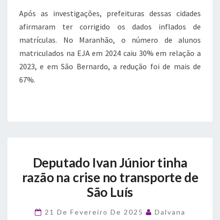
Após as investigações, prefeituras dessas cidades
afirmaram ter corrigido os dados inflados de
matrículas. No Maranhão, o número de alunos
matriculados na EJA em 2024 caiu 30% em relação a
2023, e em São Bernardo, a redução foi de mais de
67%.
Deputado
Deputado Ivan Júnior tinha
Ivan
Júnior
razão na crise no transporte de
tinha
São Luís
razão
na
21 De Fevereiro De 2025
Dalvana
crise