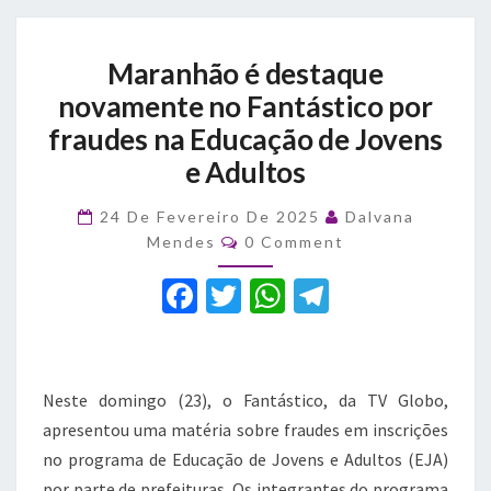
Maranhão
Maranhão é destaque
é
destaque
novamente no Fantástico por
novamente
fraudes na Educação de Jovens
no
e Adultos
Fantástico
por
fraudes
24 De Fevereiro De 2025
Dalvana
Comments
na
Mendes
0 Comment
Educação
F
T
W
T
de
Jovens
a
w
h
el
e
c
it
at
e
Adultos
e
te
s
gr
Neste domingo (23), o Fantástico, da TV Globo,
b
r
A
a
apresentou uma matéria sobre fraudes em inscrições
no programa de Educação de Jovens e Adultos (EJA)
o
p
m
por parte de prefeituras. Os integrantes do programa