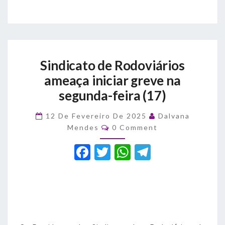
Sindicato
Sindicato de Rodoviários
de
Rodoviários
ameaça iniciar greve na
ameaça
segunda-feira (17)
iniciar
greve
12 De Fevereiro De 2025
Dalvana
na
Comments
Mendes
0 Comment
segunda-
feira
F
T
W
T
(17)
a
w
h
el
c
it
at
e
e
te
s
gr
b
r
A
a