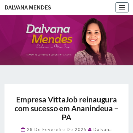
DALVANA MENDES
Togg
navig
DALVANA
Espaço De
Conteúdo
E Leitura
MENDES
Inteligente
Empresa
Empresa VittaJob reinaugura
VittaJob
reinaugura
com sucesso em Ananindeua –
com
PA
sucesso
em
28 De Fevereiro De 2025
Dalvana
Ananindeua