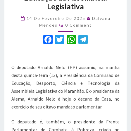
Legislativa
Comissão
de
Educação
14 De Fevereiro De 2025
Dalvana
Comments
da
Mendes
0 Comment
Assembleia
F
T
W
T
Legislativa
a
w
h
el
c
it
at
e
e
te
s
gr
O deputado Arnaldo Melo (PP) assumiu, na manhã
b
r
A
a
desta quinta-feira (13), a Presidência da Comissão de
Educação, Desporto, Ciência e Tecnologia da
o
p
m
Assembleia Legislativa do Maranhão. Ex-presidente da
o
p
Alema, Arnaldo Melo é hoje o decano da Casa, no
k
exercício de seu oitavo mandato parlamentar.
O deputado é, também, o presidente da Frente
Parlamentar de Combate à Pobreza, criada no