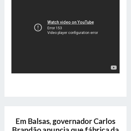
Em
Em Balsas, governador Carlos
Balsas,
governador
Brandão anuncia que fábrica da