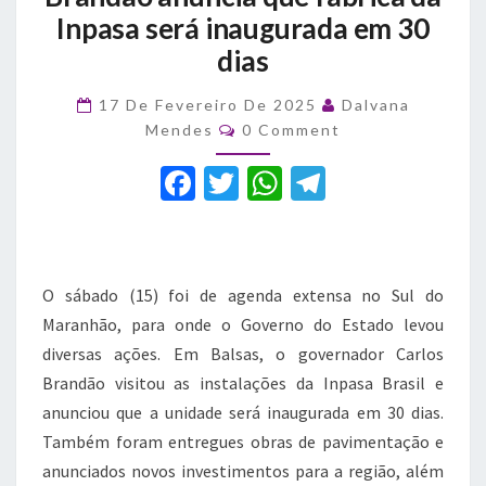
Carlos
Inpasa será inaugurada em 30
Brandão
dias
anuncia
que
fábrica
17 De Fevereiro De 2025
Dalvana
Comments
da
Mendes
0 Comment
Inpasa
F
T
W
T
será
inaugurada
a
w
h
el
em
c
it
at
e
30
dias
e
te
s
gr
O sábado (15) foi de agenda extensa no Sul do
b
r
A
a
Maranhão, para onde o Governo do Estado levou
o
p
m
diversas ações. Em Balsas, o governador Carlos
o
p
Brandão visitou as instalações da Inpasa Brasil e
anunciou que a unidade será inaugurada em 30 dias.
k
Também foram entregues obras de pavimentação e
anunciados novos investimentos para a região, além