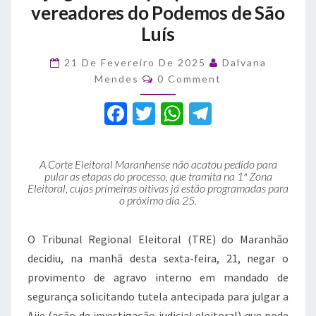
vereadores do Podemos de São
julgamento
Luís
que
pode
cassar
21 De Fevereiro De 2025
Dalvana
Comments
vereadores
Mendes
0 Comment
do
F
T
W
T
Podemos
de
a
w
h
el
São
c
it
at
e
Luís
A Corte Eleitoral Maranhense não acatou pedido para
e
te
s
gr
pular as etapas do processo, que tramita na 1ª Zona
Eleitoral, cujas primeiras oitivas já estão programadas para
b
r
A
a
o próximo dia 25.
o
p
m
O Tribunal Regional Eleitoral (TRE) do Maranhão
o
p
decidiu, na manhã desta sexta-feira, 21, negar o
k
provimento de agravo interno em mandado de
segurança solicitando tutela antecipada para julgar a
Aije (ação de investigação judicial eleitoral) que pode