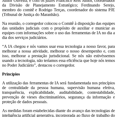
Júnior Oliveira; e com os juízes Francisco Reis Júnior, coordenador
da Divisão de Planejamento Estratégico; Ferdinando Serejo,
membro do comitê e Rodrigo Terças, coordenador do sistema PJE
(Tribunal de Justiça do Maranhão).
Na reunião, o corregedor colocou o Comitê à disposição das equipes
das unidades judiciais com o propósito de auxiliar e municiar as
equipes com informações sobre o uso das ferramentas de IA no dia a
dia dos serviços judiciários.
“A IA chegou e nós vamos usar essa tecnologia a nosso favor, para
melhorar a nossa atividade, melhorar o nosso desempenho e, com
isso, melhorar a prestação jurisdicional. Se nós não estivéssemos
usando a tecnologia, não teríamos essa eficiência que hoje nós temos
no Poder Judiciário”, destacou o corregedor.
Princípios
A utilização das ferramentas de IA será fundamentada nos princípios
de centralidade da pessoa humana, supervisão humana efetiva,
transparência, explicabilidade, auditabilidade, contestabilidade,
prevenção de vieses discriminatórios, segurança da informação e
proteção de dados pessoais.
As medidas foram estabelecidas diante do avanço das tecnologias de
inteligência artificial generativa, incorporada ao fluxo de trabalho do