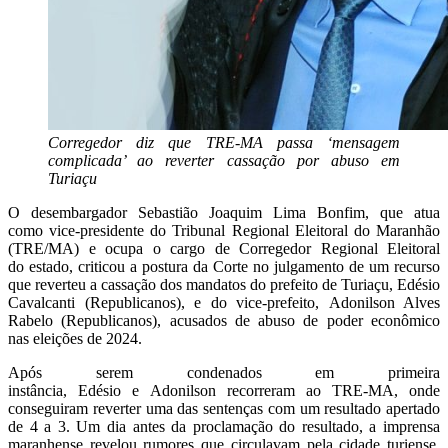
Corregedor diz que TRE-MA passa ‘mensagem
complicada’ ao reverter cassação por abuso em
Turiaçu
O desembargador Sebastião Joaquim Lima Bonfim, que
atua
como
vice-presidente do Tribunal Regional Eleitoral do Maranhão
(TRE/MA) e
ocupa o cargo de
Corregedor Regional Eleitoral
do
e
st
a
d
o, criticou a postura da Corte no julgamento de um recurso
que reverteu a cassação dos mandatos do prefeito de Turiaçu, Edésio
Cavalcanti (Republicanos), e do vice-prefeito, Adonilson Alves
Rabelo (Republicanos), acusados de abuso de poder econômico
n
a
s
e
lei
ções
de 2024.
A
p
ó
s serem condenados em primeira
instância, Edésio e Adonilson recorreram ao TRE-MA, onde
conseguiram reverter uma das sentenças com um resultado apertado
de 4 a 3. Um dia antes da proclamação do resultado, a imprensa
maranhense revelou rumores que circulavam pela cidade turiense,