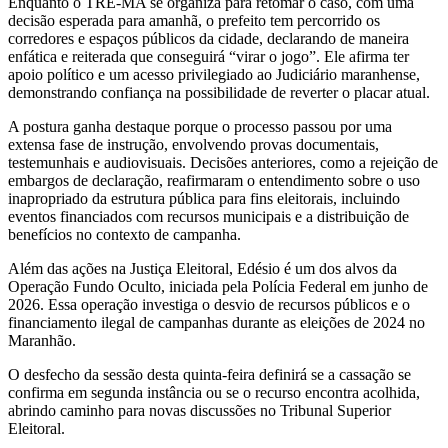
Enquanto o TRE-MA se organiza para retomar o caso, com uma
decisão esperada para amanhã, o prefeito tem percorrido os
corredores e espaços públicos da cidade, declarando de maneira
enfática e reiterada que conseguirá “virar o jogo”. Ele afirma ter
apoio político e um acesso privilegiado ao Judiciário maranhense,
demonstrando confiança na possibilidade de reverter o placar atual.
A postura ganha destaque porque o processo passou por uma
extensa fase de instrução, envolvendo provas documentais,
testemunhais e audiovisuais. Decisões anteriores, como a rejeição de
embargos de declaração, reafirmaram o entendimento sobre o uso
inapropriado da estrutura pública para fins eleitorais, incluindo
eventos financiados com recursos municipais e a distribuição de
benefícios no contexto de campanha.
Além das ações na Justiça Eleitoral, Edésio é um dos alvos da
Operação Fundo Oculto, iniciada pela Polícia Federal em junho de
2026. Essa operação investiga o desvio de recursos públicos e o
financiamento ilegal de campanhas durante as eleições de 2024 no
Maranhão.
O desfecho da sessão desta quinta-feira definirá se a cassação se
confirma em segunda instância ou se o recurso encontra acolhida,
abrindo caminho para novas discussões no Tribunal Superior
Eleitoral.