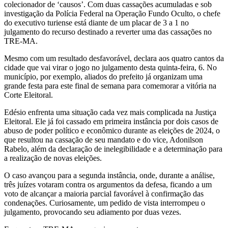
colecionador de ‘causos’. Com duas cassações acumuladas e sob
investigação da Polícia Federal na Operação Fundo Oculto, o chefe
do executivo turiense está diante de um placar de 3 a 1 no
julgamento do recurso destinado a reverter uma das cassações no
TRE-MA.
Mesmo com um resultado desfavorável, declara aos quatro cantos da
cidade que vai virar o jogo no julgamento desta quinta-feira, 6. No
município, por exemplo, aliados do prefeito já organizam uma
grande festa para este final de semana para comemorar a vitória na
Corte Eleitoral.
Edésio enfrenta uma situação cada vez mais complicada na Justiça
Eleitoral. Ele já foi cassado em primeira instância por dois casos de
abuso de poder político e econômico durante as eleições de 2024, o
que resultou na cassação de seu mandato e do vice, Adonilson
Rabelo, além da declaração de inelegibilidade e a determinação para
a realização de novas eleições.
O caso avançou para a segunda instância, onde, durante a análise,
três juízes votaram contra os argumentos da defesa, ficando a um
voto de alcançar a maioria parcial favorável à confirmação das
condenações. Curiosamente, um pedido de vista interrompeu o
julgamento, provocando seu adiamento por duas vezes.