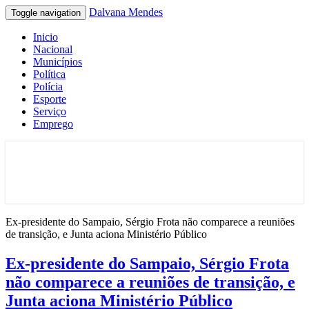
Dalvana Mendes
Toggle navigation
Inicio
Nacional
Municípios
Política
Polícia
Esporte
Serviço
Emprego
Espaço de conteúdo e leitura inteligente
Dalvana Mendes
Ex-presidente do Sampaio, Sérgio Frota não comparece a reuniões
de transição, e Junta aciona Ministério Público
Ex-presidente do Sampaio, Sérgio Frota
não comparece a reuniões de transição, e
Junta aciona Ministério Público