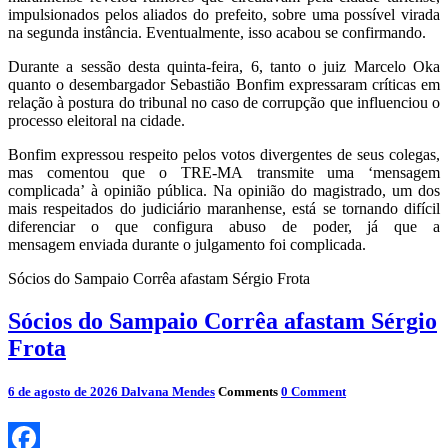
impulsionados pelos aliados do prefeito, sobre uma possível virada
na segunda instância. Eventualmente, isso acabou se confirmando.
Durante a sessão des
t
a quinta-feira, 6, tanto o juiz Marcelo Oka
quanto
o
desembargador Sebastião Bonfim
e
xp
r
ess
aram
crític
a
s
em
relação à
postura do tribunal no caso de corrupção que
i
n
flue
n
ci
ou o
processo eleitoral na cidade
.
Bonfim
exp
r
e
ss
ou
r
e
sp
eit
o
pel
os votos divergentes d
e
seus
colegas,
mas
co
m
ent
ou que o TRE-MA
t
r
a
n
s
mite
uma
‘mensagem
complicada’
à
opinião pública. Na opinião do magistrado
,
um dos
mais respeitados do judiciário maranhense,
e
s
tá
s
e
t
o
r
n
ando
difícil
diferenciar
o que
configura
abuso de poder,
já
qu
e a
m
e
n
sa
gem
e
n
via
d
a
durante o julgamento foi complicada
.
Sócios do Sampaio Corrêa afastam Sérgio Frota
Sócios do Sampaio Corrêa afastam Sérgio
Frota
6 de agosto de 2026
Dalvana Mendes
Comments
0 Comment