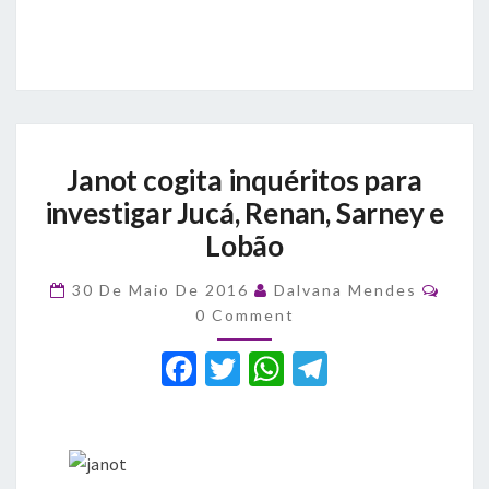
Janot
Janot cogita inquéritos para
cogita
inquéritos
investigar Jucá, Renan, Sarney e
para
Lobão
investigar
Jucá,
Comm
30 De Maio De 2016
Dalvana Mendes
Renan,
0 Comment
Sarney
e
F
T
W
T
Lobão
a
w
h
el
c
it
at
e
e
te
s
gr