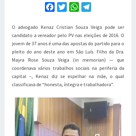
São
F
T
W
T
Luís
a
pelo
w
h
el
PV
c
it
at
e
O advogado Kenaz Cristian Souza Veiga pode ser
e
te
s
gr
candidato a vereador pelo PV nas eleições de 2016. O
b
r
A
a
jovem de 37 anos é uma das apostas do partido para o
pleito do ano deste ano em São Luís. Filho da Dra.
o
p
m
Mayra Rose Souza Veiga (in memorian) — que
o
p
coordenava vários trabalhos sociais na periferia da
k
capital –, Kenaz diz se espelhar na mãe, o qual
classificava de “honesta, íntegra e trabalhadora”.