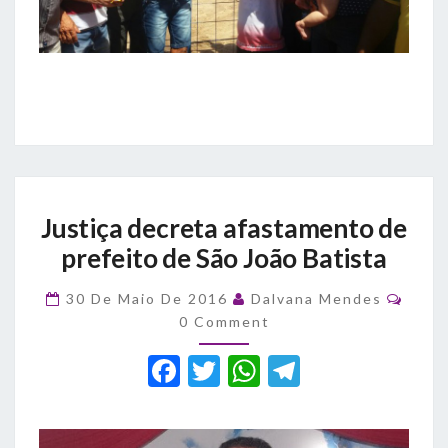
Justiça
Justiça decreta afastamento de
decreta
afastamento
prefeito de São João Batista
de
prefeito
Comm
30 De Maio De 2016
Dalvana Mendes
de
0 Comment
São
João
F
T
W
T
Batista
a
w
h
el
c
it
at
e