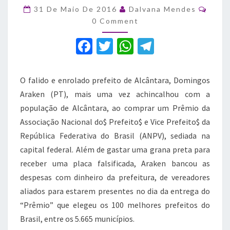
Comm
recebe
31 De Maio De 2016
Dalvana Mendes
críticas
0 Comment
na
F
T
W
T
Assembleia
Legislativa
a
w
h
el
c
it
at
e
O falido e enrolado prefeito de Alcântara, Domingos
e
te
s
gr
Araken (PT), mais uma vez achincalhou com a
b
r
A
a
população de Alcântara, ao comprar um Prêmio da
Associação Nacional do$ Prefeito$ e Vice Prefeito$ da
o
p
m
República Federativa do Brasil (ANPV), sediada na
o
p
capital federal. Além de gastar uma grana preta para
k
receber uma placa falsificada, Araken bancou as
despesas com dinheiro da prefeitura, de vereadores
aliados para estarem presentes no dia da entrega do
“Prêmio” que elegeu os 100 melhores prefeitos do
Brasil, entre os 5.665 municípios.