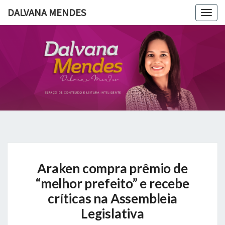
DALVANA MENDES
Togg
navig
DALVANA
Espaço De
Conteúdo
E Leitura
MENDES
Inteligente
Araken
Araken compra prêmio de
compra
prêmio
“melhor prefeito” e recebe
de
críticas na Assembleia
“melhor
Legislativa
prefeito”
e