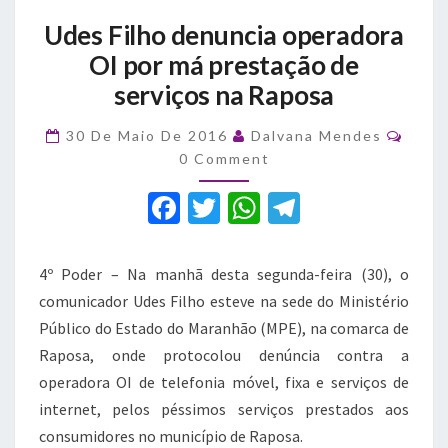
Udes
Udes Filho denuncia operadora
Filho
denuncia
OI por má prestação de
operadora
serviços na Raposa
OI
por
Comm
30 De Maio De 2016
Dalvana Mendes
má
0 Comment
prestação
de
F
T
W
T
serviços
a
na
w
h
el
Raposa
c
it
at
e
4º Poder – Na manhã desta segunda-feira (30), o
e
te
s
gr
comunicador Udes Filho esteve na sede do Ministério
b
r
A
a
Público do Estado do Maranhão (MPE), na comarca de
Raposa, onde protocolou denúncia contra a
o
p
m
operadora OI de telefonia móvel, fixa e serviços de
o
p
internet, pelos péssimos serviços prestados aos
k
consumidores no município de Raposa.