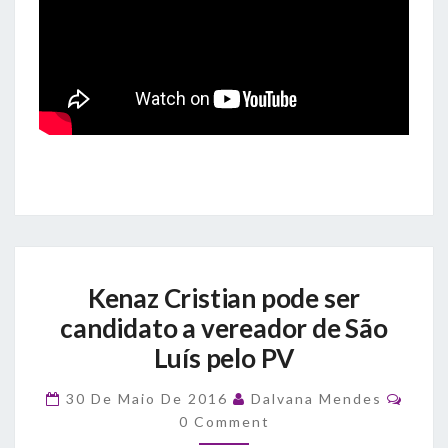
Kenaz
Kenaz Cristian pode ser
Cristian
pode
candidato a vereador de São
ser
Luís pelo PV
candidato
a
Comm
30 De Maio De 2016
Dalvana Mendes
vereador
0 Comment
de