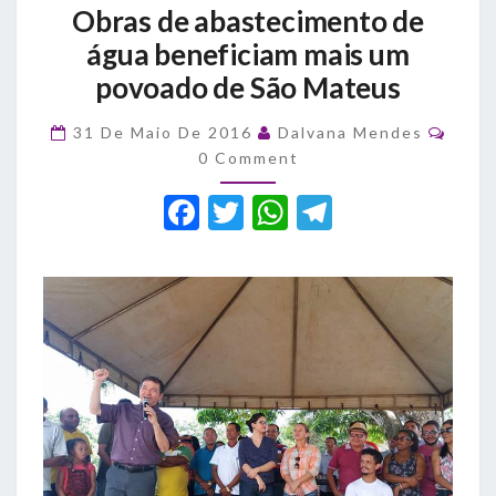
Obras de abastecimento de
de
abastecimento
água beneficiam mais um
de
povoado de São Mateus
água
beneficiam
Comm
31 De Maio De 2016
Dalvana Mendes
mais
0 Comment
um
povoado
F
T
W
T
de
a
São
w
h
el
Mateus
c
it
at
e
e
te
s
gr
b
r
A
a
o
p
m
o
p
k