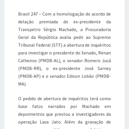
b
r
A
a
o
p
m
Brasil 247 – Com a homologação do acordo de
o
p
delação premiada do ex-presidente da
Transpetro Sérgio Machado, a Procuradoria
k
Geral da República avalia pedir ao Supremo
Tribunal Federal (STF) a abertura de inquéritos
para investigar o presidente do Senado, Renan
Calheiros (PMDB-AL), o senador Romero Jucá
(PMDB-RR), o ex-presidente José Sarney
(PMDB-AP) e o senador Edison Lobão (PMDB-
MA).
O pedido de abertura de inquéritos terá como
base fatos narrados por Machado em
depoimentos que prestou a investigadores da
operação Lava Jato. Além da gravação de