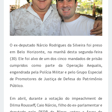
o
p
k
O ex-deputado Nárcio Rodrigues da Silveira foi preso
em Belo Horizonte, na manhã desta segunda-feira
(30). Ele foi alvo de um dos cinco mandados de prisão
cumpridos como parte da Operação Aequalis,
engendrada pela Polícia Militar e pelo Grupo Especial
de Promotores de Justiça de Defesa do Patrimônio
Público.
Em abril, durante a votação do impeachment de
Dilma Rousseff, Caio Nárcio, filho do ex-parlamentar e
deputado pelo PSDB de Minas, votou a favor do