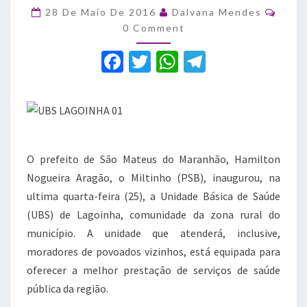
mais
Comm
28 De Maio De 2016
Dalvana Mendes
uma
0 Comment
unidade
de
F
T
W
T
saúde
a
w
h
el
c
it
at
e
e
te
s
gr
b
r
A
a
O prefeito de São Mateus do Maranhão, Hamilton
o
p
m
Nogueira Aragão, o Miltinho (PSB), inaugurou, na
o
p
ultima quarta-feira (25), a Unidade Básica de Saúde
k
(UBS) de Lagoinha, comunidade da zona rural do
município. A unidade que atenderá, inclusive,
moradores de povoados vizinhos, está equipada para
oferecer a melhor prestação de serviços de saúde
pública da região.