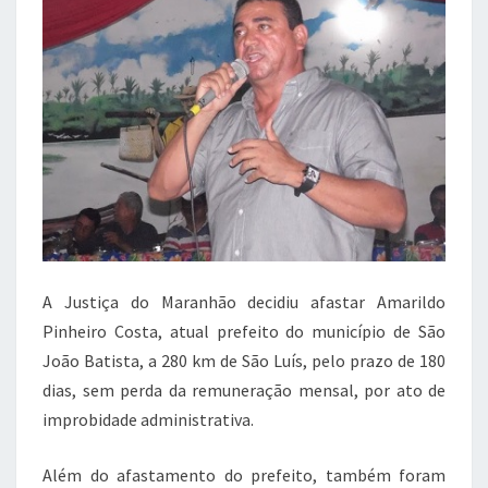
e
te
s
gr
b
r
A
a
o
p
m
o
p
k
A Justiça do Maranhão decidiu afastar Amarildo
Pinheiro Costa, atual prefeito do município de São
João Batista, a 280 km de São Luís, pelo prazo de 180
dias, sem perda da remuneração mensal, por ato de
improbidade administrativa.
Além do afastamento do prefeito, também foram