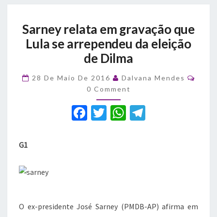
Sarney
Sarney relata em gravação que
relata
em
Lula se arrependeu da eleição
gravação
de Dilma
que
Lula
Comm
28 De Maio De 2016
Dalvana Mendes
se
0 Comment
arrependeu
da
F
T
W
T
eleição
a
de
w
h
el
Dilma
c
it
at
e
G1
e
te
s
gr
b
r
A
a
o
p
m
o
p
O ex-presidente José Sarney (PMDB-AP) afirma em