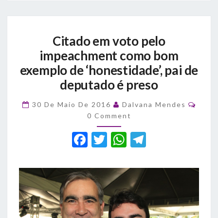
Citado
Citado em voto pelo
em
voto
impeachment como bom
pelo
exemplo de ‘honestidade’, pai de
impeachment
deputado é preso
como
bom
Comm
exemplo
30 De Maio De 2016
Dalvana Mendes
de
0 Comment
‘honestidade’,
F
T
W
T
pai
de
a
w
h
el
deputado
c
it
at
e
é
preso
e
te
s
gr
b
r
A
a
o
p
m