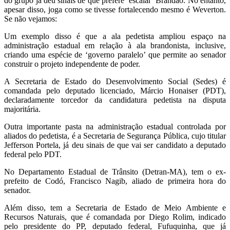
do grupo já deu sinais de que prefere ‘escalar’ Brandão. No entanto,
apesar disso, joga como se tivesse fortalecendo mesmo é Weverton.
Se não vejamos:
Um exemplo disso é que a ala pedetista ampliou espaço na
administração estadual em relação à ala brandonista, inclusive,
criando uma espécie de ‘governo paralelo’ que permite ao senador
construir o projeto independente de poder.
A Secretaria de Estado do Desenvolvimento Social (Sedes) é
comandada pelo deputado licenciado, Márcio Honaiser (PDT),
declaradamente torcedor da candidatura pedetista na disputa
majoritária.
Outra importante pasta na administração estadual controlada por
aliados do pedetista, é a Secretaria de Segurança Pública, cujo titular
Jefferson Portela, já deu sinais de que vai ser candidato a deputado
federal pelo PDT.
No Departamento Estadual de Trânsito (Detran-MA), tem o ex-
prefeito de Codó, Francisco Nagib, aliado de primeira hora do
senador.
Além disso, tem a Secretaria de Estado de Meio Ambiente e
Recursos Naturais, que é comandada por Diego Rolim, indicado
pelo presidente do PP, deputado federal, Fufuquinha, que já