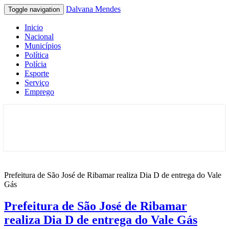
Dalvana Mendes
Toggle navigation
Inicio
Nacional
Municípios
Política
Polícia
Esporte
Serviço
Emprego
Espaço de conteúdo e leitura inteligente
Dalvana Mendes
Prefeitura de São José de Ribamar realiza Dia D de entrega do Vale
Gás
Prefeitura de São José de Ribamar
realiza Dia D de entrega do Vale Gás