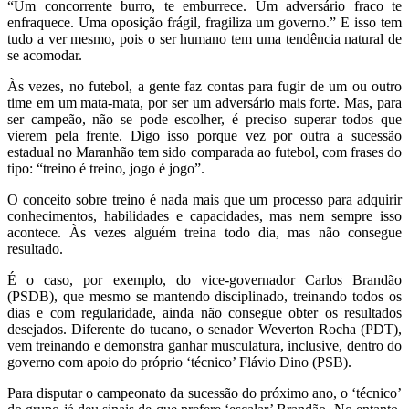
“Um concorrente burro, te emburrece. Um adversário fraco te
enfraquece. Uma oposição frágil, fragiliza um governo.” E isso tem
tudo a ver mesmo, pois o ser humano tem uma tendência natural de
se acomodar.
Às vezes, no futebol, a gente faz contas para fugir de um ou outro
time em um mata-mata, por ser um adversário mais forte. Mas, para
ser campeão, não se pode escolher, é preciso superar todos que
vierem pela frente. Digo isso porque vez por outra a sucessão
estadual no Maranhão tem sido comparada ao futebol, com frases do
tipo: “treino é treino, jogo é jogo”.
O conceito sobre treino é nada mais que um processo para adquirir
conhecimentos, habilidades e capacidades, mas nem sempre isso
acontece. Às vezes alguém treina todo dia, mas não consegue
resultado.
É o caso, por exemplo, do vice-governador Carlos Brandão
(PSDB), que mesmo se mantendo disciplinado, treinando todos os
dias e com regularidade, ainda não consegue obter os resultados
desejados. Diferente do tucano, o senador Weverton Rocha (PDT),
vem treinando e demonstra ganhar musculatura, inclusive, dentro do
governo com apoio do próprio ‘técnico’ Flávio Dino (PSB).
Para disputar o campeonato da sucessão do próximo ano, o ‘técnico’