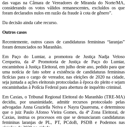
das vagas na Câmara de Vereadores de Miranda do Norte/MA,
considerando os votos válidos remanescentes, excluídos os que
foram declarados nulos em razão da fraude à cota de gênero”.
Da decisão ainda cabe recurso.
Outros casos
Recentemente, outros casos de candidaturas femininas “laranjas”
foram denunciados no Maranhão.
Em Paço do Lumiar, a promotora de Justiça Nadja Veloso
Cerqueira, da 4ª Promotoria de Justiça de Paço do Lumiar,
encaminhou à Justiça Eleitoral, em julho deste ano, pedido para que
uma notícia de fato sobre a existência de candidaturas femininas
fictícias para o cargo de vereador, nas eleições de 2020 na cidade,
seja juntada a ações eleitorais protocoladas à época do pleito e sejam
encaminhadas à Polícia Federal para abertura de inquérito criminal.
Em Caxias, o Tribunal Regional Eleitoral do Maranhão (TRE-MA)
decidiu, por unanimidade, admitir recursos protocolado pelas
advogadas Anna Graziella Neiva e Nayra Quaresma, e determinou
que o juiz Paulo Afonso Vieira Gomes, da 4ª Zona Eleitoral, de
Caxias, instrua os processos em que se denunciaram candidaturas
femininas laranjas de PL, PT, PCdoB, PSDB e Podemos nas