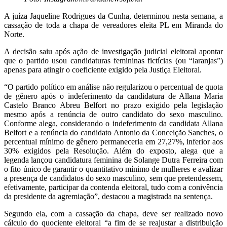
A juíza Jaqueline Rodrigues da Cunha, determinou nesta semana, a
cassação de toda a chapa de vereadores eleita PL em Miranda do
Norte.
A decisão saiu após ação de investigação judicial eleitoral apontar
que o partido usou candidaturas femininas fictícias (ou “laranjas”)
apenas para atingir o coeficiente exigido pela Justiça Eleitoral.
“O partido político em análise não regularizou o percentual de quota
de gênero após o indeferimento da candidatura de Allana Maria
Castelo Branco Abreu Belfort no prazo exigido pela legislação
mesmo após a renúncia de outro candidato do sexo masculino.
Conforme alega, considerando o indeferimento da candidata Allana
Belfort e a renúncia do candidato Antonio da Conceição Sanches, o
percentual mínimo de gênero permaneceria em 27,27%, inferior aos
30% exigidos pela Resolução. Além do exposto, alega que a
legenda lançou candidatura feminina de Solange Dutra Ferreira com
o fito único de garantir o quantitativo mínimo de mulheres e avalizar
a presença de candidatos do sexo masculino, sem que pretendessem,
efetivamente, participar da contenda eleitoral, tudo com a conivência
da presidente da agremiação”, destacou a magistrada na sentença.
Segundo ela, com a cassação da chapa, deve ser realizado novo
cálculo do quociente eleitoral “a fim de se reajustar a distribuição