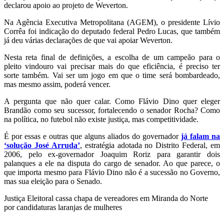
declarou apoio ao projeto de Weverton.
Na Agência Executiva Metropolitana (AGEM), o presidente Lívio
Corrêa foi indicação do deputado federal Pedro Lucas, que também
já deu várias declarações de que vai apoiar Weverton.
Nesta reta final de definições, a escolha de um campeão para o
pleito vindouro vai precisar mais do que eficiência, é preciso ter
sorte também. Vai ser um jogo em que o time será bombardeado,
mas mesmo assim, poderá vencer.
A pergunta que não quer calar. Como Flávio Dino quer eleger
Brandão como seu sucessor, fortalecendo o senador Rocha? Como
na política, no futebol não existe justiça, mas competitividade.
É por essas e outras que alguns aliados do governador
já falam na
‘solução José Arruda’
, estratégia adotada no Distrito Federal, em
2006, pelo ex-governador Joaquim Roriz para garantir dois
palanques a ele na disputa do cargo de senador. Ao que parece, o
que importa mesmo para Flávio Dino não é a sucessão no Governo,
mas sua eleição para o Senado.
Justiça Eleitoral cassa chapa de vereadores em Miranda do Norte
por candidaturas laranjas de mulheres