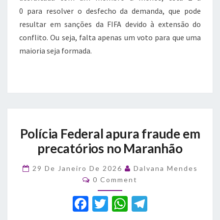
0 para resolver o desfecho da demanda, que pode
resultar em sanções da FIFA devido à extensão do
conflito. Ou seja, falta apenas um voto para que uma
maioria seja formada.
Polícia
Polícia Federal apura fraude em
Federal
apura
precatórios no Maranhão
fraude
em
29 De Janeiro De 2026
Dalvana Mendes
precatórios
Comments
0 Comment
no
Maranhão
F
T
W
T
a
w
h
el