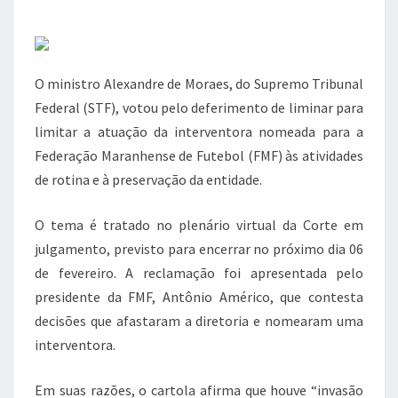
a
w
h
el
na
FMF
c
it
at
e
e
te
s
gr
O ministro Alexandre de Moraes, do Supremo Tribunal
b
r
A
a
Federal (STF), votou pelo deferimento de liminar para
o
p
m
limitar a atuação da interventora nomeada para a
o
p
Federação Maranhense de Futebol (FMF) às atividades
k
de rotina e à preservação da entidade.
O tema é tratado no plenário virtual da Corte em
julgamento, previsto para encerrar no próximo dia 06
de fevereiro. A reclamação foi apresentada pelo
presidente da FMF, Antônio Américo, que contesta
decisões que afastaram a diretoria e nomearam uma
interventora.
Em suas razões, o cartola afirma que houve “invasão