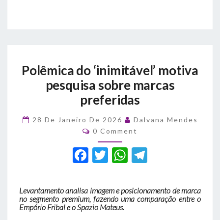
Polêmica
Polêmica do ‘inimitável’ motiva
do
‘inimitável’
pesquisa sobre marcas
motiva
preferidas
pesquisa
sobre
28 De Janeiro De 2026
Dalvana Mendes
marcas
Comments
0 Comment
preferidas
F
T
W
T
a
w
h
el
c
it
at
e
Levantamento analisa imagem e posicionamento de marca
e
te
s
gr
no segmento premium, fazendo uma comparação entre o
Empório Fribal e o Spazio Mateus.
b
r
A
a