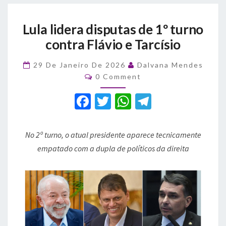
Lula
Lula lidera disputas de 1º turno
lidera
disputas
contra Flávio e Tarcísio
de
1º
29 De Janeiro De 2026
Dalvana Mendes
turno
Comments
0 Comment
contra
Flávio
F
T
W
T
e
a
w
h
el
Tarcísio
c
it
at
e
No 2º turno, o atual presidente aparece tecnicamente
e
te
s
gr
empatado com a dupla de políticos da direita
b
r
A
a
o
p
m
o
p
k