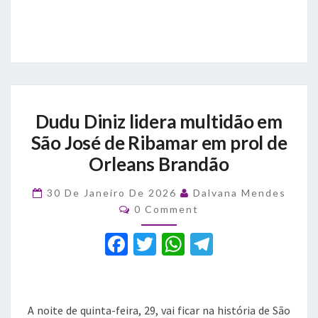
Dudu
Dudu Diniz lidera multidão em
Diniz
lidera
São José de Ribamar em prol de
multidão
Orleans Brandão
em
São
30 De Janeiro De 2026
Dalvana Mendes
José
Comments
0 Comment
de
Ribamar
F
T
W
T
em
a
prol
w
h
el
de
c
it
at
e
Orleans
e
te
s
gr
Brandão
A noite de quinta-feira, 29, vai ficar na história de São