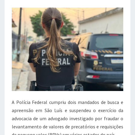
c
it
at
e
e
te
s
gr
b
r
A
a
o
p
m
o
p
k
A Polícia Federal cumpriu dois mandados de busca e
apreensão em São Luís e suspendeu o exercício da
advocacia de um advogado investigado por fraudar o
levantamento de valores de precatórios e requisições
de pequeno valor (RPVs) em vários estados do país.