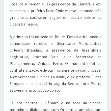
b
r
A
a
José de Ribamar. O ex-presidente da Câmara e ex-
candidato a prefeito Dudu Diniz esteve liderando três
o
p
m
grandiosas confraternizações em quatro bairros da
o
p
cidade balneária.
k
A primeira foi na sede do Boi de Panaquatira, onde a
comunidade recebeu o Secretário Municipalista
Orleans Brandão, a presidente da Assembleia
Legislativa, Iracema Vale, e o Secretário de
Planejamento, Vinicius Ferro. O momento foi de
confraternização e de ouvir os anseios da comunidade.
A ex-vereadora Luciana Lauande, o ex-prefeito Eudes
Sampaio e o secretário adj. da Secap, Jota Pinto,
estiveram na condução do ato.
Já nos bairros J. Câmara e na sede da cidade,
moradores dialogaram com Orleans e agradeceram