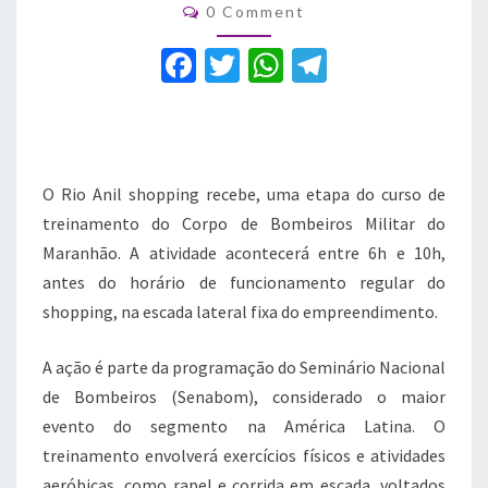
Comments
0 Comment
de
Bombeiros
F
T
W
T
neste
a
sábado
w
h
el
(31)
c
it
at
e
e
te
s
gr
O Rio Anil shopping recebe, uma etapa do curso de
b
r
A
a
treinamento do Corpo de Bombeiros Militar do
o
p
m
Maranhão. A atividade acontecerá entre 6h e 10h,
o
p
antes do horário de funcionamento regular do
k
shopping, na escada lateral fixa do empreendimento.
A ação é parte da programação do Seminário Nacional
de Bombeiros (Senabom), considerado o maior
evento do segmento na América Latina. O
treinamento envolverá exercícios físicos e atividades
aeróbicas, como rapel e corrida em escada, voltados