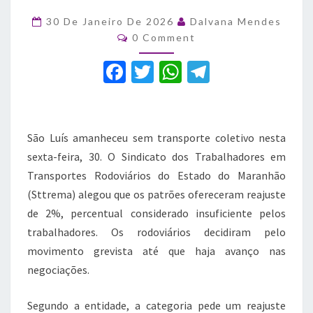
e
São
30 De Janeiro De 2026
Dalvana Mendes
Luís
Comments
0 Comment
amanhece
sem
F
T
W
T
ônibus
a
w
h
el
nesta
6ª
c
it
at
e
e
te
s
gr
São Luís amanheceu sem transporte coletivo nesta
b
r
A
a
sexta-feira, 30. O Sindicato dos Trabalhadores em
Transportes Rodoviários do Estado do Maranhão
o
p
m
(Sttrema) alegou que os patrões ofereceram reajuste
o
p
de 2%, percentual considerado insuficiente pelos
k
trabalhadores. Os rodoviários decidiram pelo
movimento grevista até que haja avanço nas
negociações.
Segundo a entidade, a categoria pede um reajuste