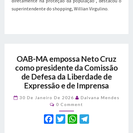
diretamente na proteção da população”, destacou o
superintendente do shopping, Willian Virgulino.
OAB-
OAB-MA empossa Neto Cruz
MA
empossa
como presidente da Comissão
Neto
de Defesa da Liberdade de
Cruz
Expressão e de Imprensa
como
presidente
da
30 De Janeiro De 2026
Dalvana Mendes
Comments
Comissão
0 Comment
de
F
T
W
T
Defesa
da
a
w
h
el
Liberdade