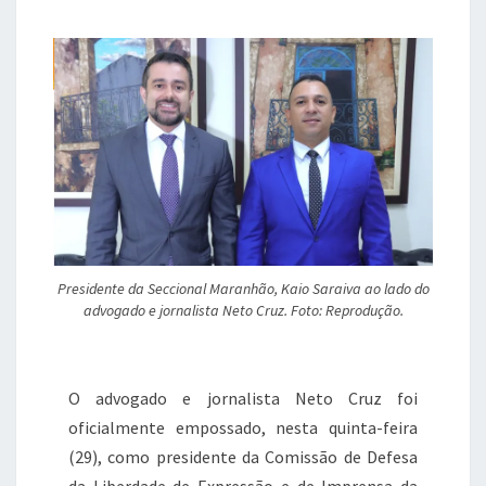
c
it
at
e
de
Expressão
e
te
s
gr
e
b
r
A
a
de
Imprensa
o
p
m
o
p
k
Presidente da Seccional Maranhão, Kaio Saraiva ao lado do
advogado e jornalista Neto Cruz. Foto: Reprodução.
O advogado e jornalista Neto Cruz foi
oficialmente empossado, nesta quinta-feira
(29), como presidente da Comissão de Defesa
da Liberdade de Expressão e de Imprensa da