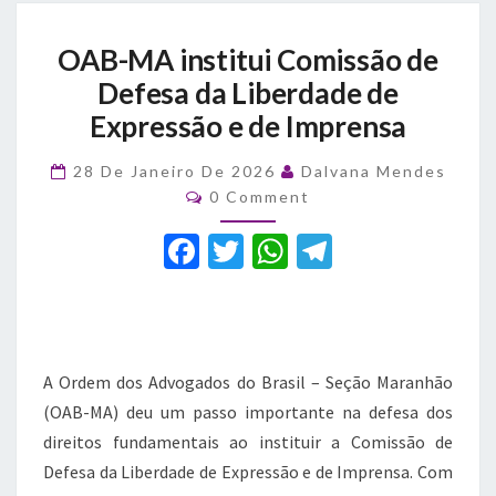
OAB-
OAB-MA institui Comissão de
MA
institui
Defesa da Liberdade de
Comissão
Expressão e de Imprensa
de
Defesa
28 De Janeiro De 2026
Dalvana Mendes
da
Comments
0 Comment
Liberdade
de
F
T
W
T
Expressão
a
e
w
h
el
de
c
it
at
e
Imprensa
e
te
s
gr
A Ordem dos Advogados do Brasil – Seção Maranhão
b
r
A
a
(OAB-MA) deu um passo importante na defesa dos
o
p
m
direitos fundamentais ao instituir a Comissão de
o
p
Defesa da Liberdade de Expressão e de Imprensa. Com