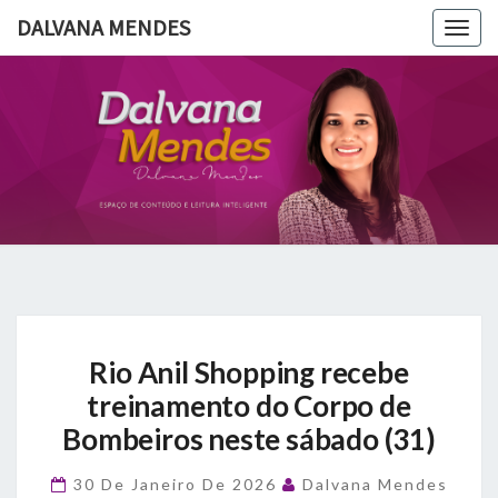
DALVANA MENDES
Togg
navig
DALVANA
Espaço De
Conteúdo
E Leitura
MENDES
Inteligente
Rio
Rio Anil Shopping recebe
Anil
Shopping
treinamento do Corpo de
recebe
Bombeiros neste sábado (31)
treinamento
do
30 De Janeiro De 2026
Dalvana Mendes
Corpo