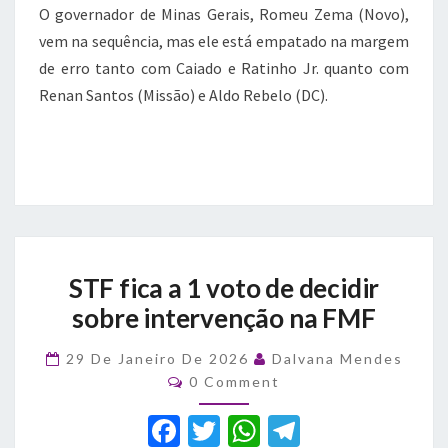
O governador de Minas Gerais, Romeu Zema (Novo),
vem na sequência, mas ele está empatado na margem
de erro tanto com Caiado e Ratinho Jr. quanto com
Renan Santos (Missão) e Aldo Rebelo (DC).
STF
STF fica a 1 voto de decidir
fica
a
sobre intervenção na FMF
1
voto
29 De Janeiro De 2026
Dalvana Mendes
de
Comments
0 Comment
decidir
sobre
F
T
W
T
intervenção