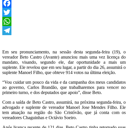
Facebook
Twitter
WhatsApp
Telegram
Em seu pronunciamento, na sessão desta segunda-feira (19), o
vereador Beto Castro (Avante) anunciou mais uma vez licença do
mandato, visando, segundo ele, dar oportunidade a mais um
suplente. Ele revelou que em seu lugar, a partir do dia 26, assumirá o
suplente Manoel Filho, que obteve 914 votos na última eleição.
“Vou cuidar um pouco da vida e da campanha dos meus candidatos
ao governo, Carlos Brandão, que trabalharemos para vencer no
primeiro turno, e dos deputados que apoio”, disse Beto.
Com a saída de Beto Castro, assumirá, na próxima segunda-feira, o
advogado e suplente de vereador Manoel Jose Mendes Filho. Ele
tem atuação na região do São Cristóvão, que já conta com os
vereadores Chaguinhas e Octávio Soeiro.
Após licença recente de 121 dias, Beto Castro tinha retornado suas