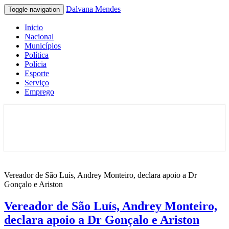
Dalvana Mendes
Toggle navigation
Inicio
Nacional
Municípios
Política
Polícia
Esporte
Serviço
Emprego
Espaço de conteúdo e leitura inteligente
Dalvana Mendes
Vereador de São Luís, Andrey Monteiro, declara apoio a Dr
Gonçalo e Ariston
Vereador de São Luís, Andrey Monteiro,
declara apoio a Dr Gonçalo e Ariston