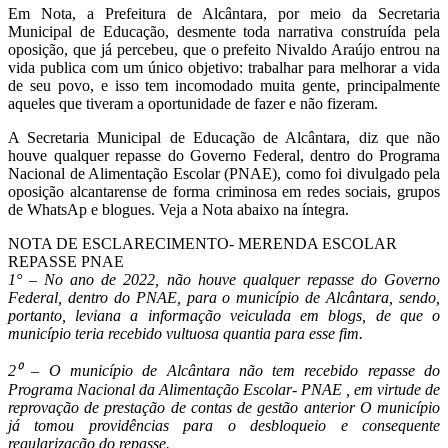
Em Nota, a Prefeitura de Alcântara, por meio da Secretaria
Municipal de Educação, desmente toda narrativa construída pela
oposição, que já percebeu, que o prefeito Nivaldo Araújo entrou na
vida publica com um único objetivo: trabalhar para melhorar a vida
de seu povo, e isso tem incomodado muita gente, principalmente
aqueles que tiveram a oportunidade de fazer e não fizeram.
A Secretaria Municipal de Educação de Alcântara, diz que não
houve qualquer repasse do Governo Federal, dentro do Programa
Nacional de Alimentação Escolar (PNAE), como foi divulgado pela
oposição alcantarense de forma criminosa em redes sociais, grupos
de WhatsAp e blogues. Veja a Nota abaixo na íntegra.
NOTA DE ESCLARECIMENTO- MERENDA ESCOLAR
REPASSE PNAE
1° – No ano de 2022, não houve qualquer repasse do Governo
Federal, dentro do PNAE, para o município de Alcântara, sendo,
portanto, leviana a informação veiculada em blogs, de que o
município teria recebido vultuosa quantia para esse fim.
2⁰ – O município de Alcântara não tem recebido repasse do
Programa Nacional da Alimentação Escolar- PNAE , em virtude de
reprovação de prestação de contas de gestão anterior O município
já tomou providências para o desbloqueio e consequente
regularização do repasse.