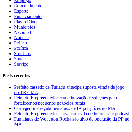
Emprego
Entretenimento
Esporte
Financiamento
Flávio Dino
Municípios
Nacional
Notícias
Polícia
Política
São Luis
Saúde
Serviço
Posts recentes
Prefeito cassado de Turiaçu antecipa suposta virada de jogo
no TRE-MA
Feira do Empreendedor reúne inovação e soluções para
fortalecer os pequenos negócios rurais
Corregedoria regulamenta uso de IA por juízes no MA
Feira do Empreendedor inova com sala de imprensa e podcast
Familiares de Weverton Rocha são alvo de operação da PF no
MA