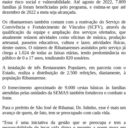
maior risco social e vulnerabilidade. Até agosto de 2022, 7.809
famílias já foram beneficiadas pelo programa, e estima-se que até
dezembro de 2022 a meta seja alcançada.
Os ribamarenses também contam com a reativação do Serviço de
Convivência e Fortalecimento de Vínculos (SCFV), através da
qualificação da equipe e ampliação dos serviços ofertados, que
atualmente reúnem atividades como oficinas de música, produção
artesanal, passeios educativos, cultura e lazer, atividades físicas,
dentre outros. O número de Ribamarenses assistidos pelo serviço já
chega a 1.024 de todas as faixas etárias, tendo predominância no
público de 0 a 17 anos, totalizando 820 usuários.
A instalação de três Restaurantes Populares, em parceria com o
Estado, realiza a distribuição de 2.500 refeições, diariamente, à
população Ribamarense.
O fornecimento aproximado de 9.000 cestas básicas às famílias
atendidas pelas unidades da SEMAS também fortaleceu o combate a
fome.
Para o prefeito de São José de Ribamar, Dr. Julinho, esse é mais um
avanço de quem, de fato, tem se preocupado com cada vida.
“Essa é uma iniciativa da gestão que se preocupa e tem a
responsabilidade de levar vida digna e respeito a quem mora em