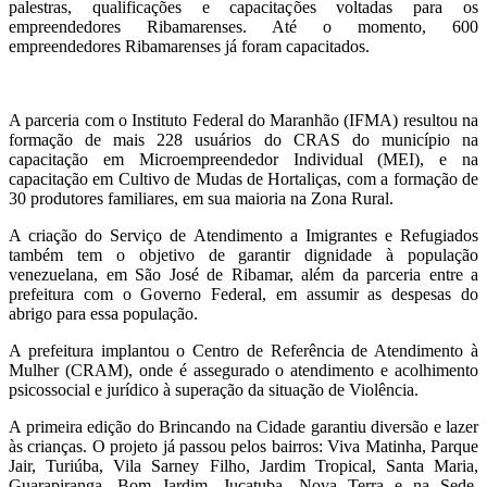
palestras, qualificações e capacitações voltadas para os
empreendedores Ribamarenses. Até o momento, 600
empreendedores Ribamarenses já foram capacitados.
A parceria com o Instituto Federal do Maranhão (IFMA) resultou na
formação de mais 228 usuários do CRAS do município na
capacitação em Microempreendedor Individual (MEI), e na
capacitação em Cultivo de Mudas de Hortaliças, com a formação de
30 produtores familiares, em sua maioria na Zona Rural.
A criação do Serviço de Atendimento a Imigrantes e Refugiados
também tem o objetivo de garantir dignidade à população
venezuelana, em São José de Ribamar, além da parceria entre a
prefeitura com o Governo Federal, em assumir as despesas do
abrigo para essa população.
A prefeitura implantou o Centro de Referência de Atendimento à
Mulher (CRAM), onde é assegurado o atendimento e acolhimento
psicossocial e jurídico à superação da situação de Violência.
A primeira edição do Brincando na Cidade garantiu diversão e lazer
às crianças. O projeto já passou pelos bairros: Viva Matinha, Parque
Jair, Turiúba, Vila Sarney Filho, Jardim Tropical, Santa Maria,
Guarapiranga, Bom Jardim, Juçatuba, Nova Terra e na Sede,