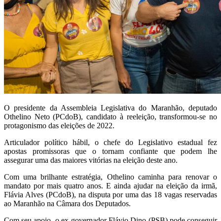
O presidente da Assembleia Legislativa do Maranhão, deputado
Othelino Neto (PCdoB), candidato à reeleição, transformou-se no
protagonismo das eleições de 2022.
Articulador político hábil, o chefe do Legislativo estadual fez
apostas promissoras que o tornam confiante que podem lhe
assegurar uma das maiores vitórias na eleição deste ano.
Com uma brilhante estratégia, Othelino caminha para renovar o
mandato por mais quatro anos. E ainda ajudar na eleição da irmã,
Flávia Alves (PCdoB), na disputa por uma das 18 vagas reservadas
ao Maranhão na Câmara dos Deputados.
Com seu apoio, o ex-governador Flávio Dino (PSB) pode conseguir