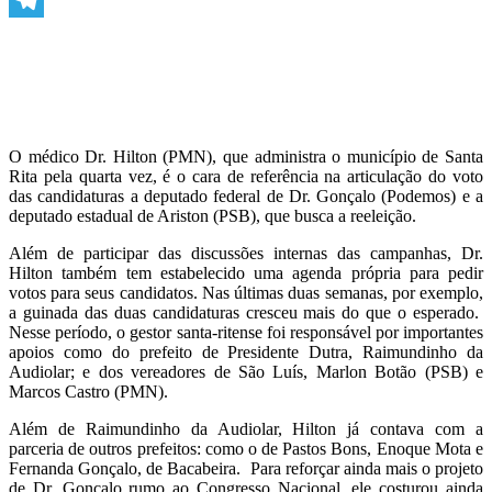
Telegram
O médico Dr. Hilton (PMN), que administra o município de Santa
Rita pela quarta vez, é o cara de referência na articulação do voto
das candidaturas a deputado federal de Dr. Gonçalo (Podemos) e a
deputado estadual de Ariston (PSB), que busca a reeleição.
Além de participar das discussões internas das campanhas, Dr.
Hilton também tem estabelecido uma agenda própria para pedir
votos para seus candidatos. Nas últimas duas semanas, por exemplo,
a guinada das duas candidaturas cresceu mais do que o esperado.
Nesse período, o gestor santa-ritense foi responsável por importantes
apoios como do prefeito de Presidente Dutra, Raimundinho da
Audiolar; e dos vereadores de São Luís, Marlon Botão (PSB) e
Marcos Castro (PMN).
Além de Raimundinho da Audiolar, Hilton já contava com a
parceria de outros prefeitos: como o de Pastos Bons, Enoque Mota e
Fernanda Gonçalo, de Bacabeira. Para reforçar ainda mais o projeto
de Dr. Gonçalo rumo ao Congresso Nacional, ele costurou ainda