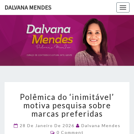
DALVANA MENDES
Togg
navig
DALVANA
Espaço De
Conteúdo
E Leitura
MENDES
Inteligente
Polêmica
Polêmica do ‘inimitável’
do
‘inimitável’
motiva pesquisa sobre
motiva
marcas preferidas
pesquisa
sobre
28 De Janeiro De 2026
Dalvana Mendes
marcas
Comments
0 Comment