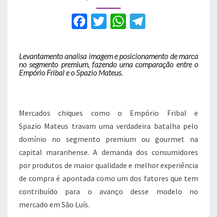
preferidas
F
T
W
T
a
w
h
el
c
it
at
e
Levantamento analisa imagem e posicionamento de marca
e
te
s
gr
no segmento premium, fazendo uma comparação entre o
Empório Fribal e o Spazio Mateus.
b
r
A
a
o
p
m
o
p
Mercados chiques como o Empório Fribal e
k
Spazio Mateus travam uma verdadeira batalha pelo
domínio no segmento premium ou gourmet na
capital maranhense. A demanda dos consumidores
por produtos de maior qualidade e melhor experiência
de compra é apontada como um dos fatores que tem
contribuído para o avanço desse modelo no
mercado em São Luís.