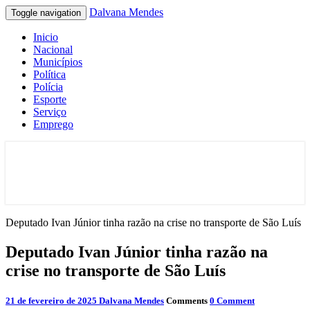
Dalvana Mendes
Toggle navigation
Inicio
Nacional
Municípios
Política
Polícia
Esporte
Serviço
Emprego
Espaço de conteúdo e leitura inteligente
Dalvana Mendes
Deputado Ivan Júnior tinha razão na crise no transporte de São Luís
Deputado Ivan Júnior tinha razão na
crise no transporte de São Luís
21 de fevereiro de 2025
Dalvana Mendes
Comments
0 Comment