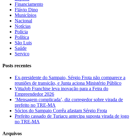
Financiamento
Flávio Dino
Municípios
Nacional
Notícias
Polícia
Política
São Luis
Saúde
Serviço
Posts recentes
Ex-presidente do Sampaio, Sérgio Frota não comparece a
reuniões de transição, e Junta aciona Ministério Público
VittaJob Franchise leva inovação para a Feira do
Empreendedor 2026
‘Mensagem complicada’, diz corregedor sobre virada de
prefeito no TRE-MA
Sócios do Sampaio Corrêa afastam Sérgio Frota
Prefeito cassado de Turiaçu antecipa suposta virada de jogo
no TRE-MA
Arquivos