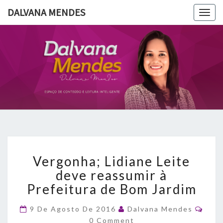
DALVANA MENDES
Togg
navig
DALVANA
Espaço De
Conteúdo
E Leitura
MENDES
Inteligente
Vergonha;
Vergonha; Lidiane Leite
Lidiane
Leite
deve reassumir à
deve
Prefeitura de Bom Jardim
reassumir
à
Com
9 De Agosto De 2016
Dalvana Mendes
Prefeitura
0 Comment