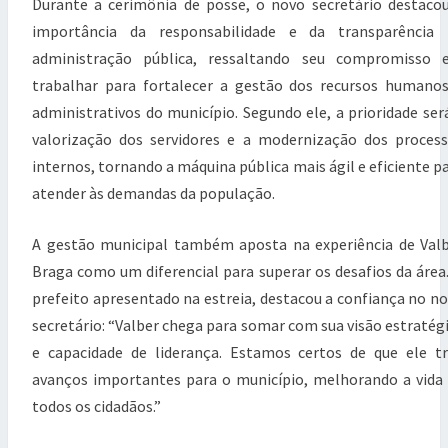
i
Durante a cerimônia de posse, o novo secretário destaco
n
importância da responsabilidade e da transparência 
i
administração pública, ressaltando seu compromisso 
s
t
trabalhar para fortalecer a gestão dos recursos humano
r
administrativos do município. Segundo ele, a prioridade ser
a
valorização dos servidores e a modernização dos proces
ç
ã
internos, tornando a máquina pública mais ágil e eficiente p
o
atender às demandas da população.
e
r
e
A gestão municipal também aposta na experiência de Val
c
Braga como um diferencial para superar os desafios da área
u
prefeito apresentado na estreia, destacou a confiança no n
r
s
secretário: “Valber chega para somar com sua visão estratég
o
e capacidade de liderança. Estamos certos de que ele t
s
avanços importantes para o município, melhorando a vida
h
u
todos os cidadãos.”
m
a