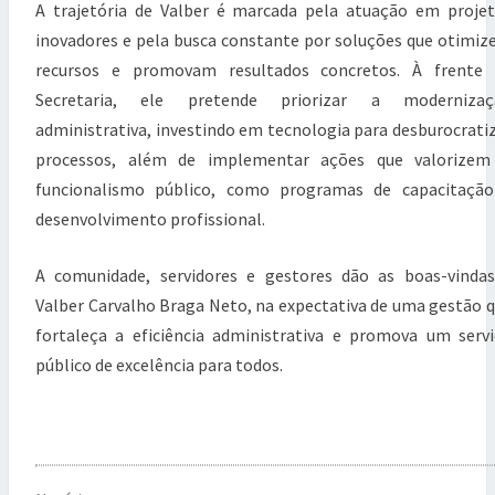
A trajetória de Valber é marcada pela atuação em proje
n
o
inovadores e pela busca constante por soluções que otimi
s
recursos e promovam resultados concretos. À frente 
e
Secretaria, ele pretende priorizar a modernizaç
m
R
administrativa, investindo em tecnologia para desburocrati
o
processos, além de implementar ações que valorizem
s
funcionalismo público, como programas de capacitação
á
r
desenvolvimento profissional.
i
o
A comunidade, servidores e gestores dão as boas-vinda
Valber Carvalho Braga Neto, na expectativa de uma gestão 
fortaleça a eficiência administrativa e promova um serv
público de excelência para todos.