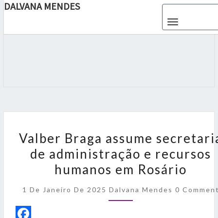
DALVANA MENDES
Toggle navigat
DALVANA
Espaço De
Conteúdo
E Leitura
MENDES
Inteligente
V
a
Valber Braga assume secretari
l
de administração e recursos
b
e
humanos em Rosário
r
B
C
1 De Janeiro De 2025
Dalvana Mendes
0 Commen
r
O
a
M
g
M