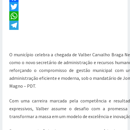
E
a
F
N
a
T
s
a
T
S
s
c
w
W
u
m
e
i
h
T
e
s
b
t
a
e
e
o
t
t
l
O município celebra a chegada de Valber Carvalho Braga N
c
r
como o novo secretário de administração e recursos human
o
e
s
e
e
reforçando o compromisso de gestão municipal com u
k
r
A
g
t
a
administração eficiente e moderna, sob o mandatário de Jo
p
r
r
Magno – PDT.
i
p
a
a
m
Com uma carreira marcada pela competência e resultad
d
e
expressivos, Valber assume o desafio com a promessa 
a
transformar a massa em um modelo de excelência e inovação
d
m