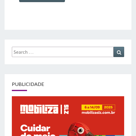
Search
Search
for:
PUBLICIDADE