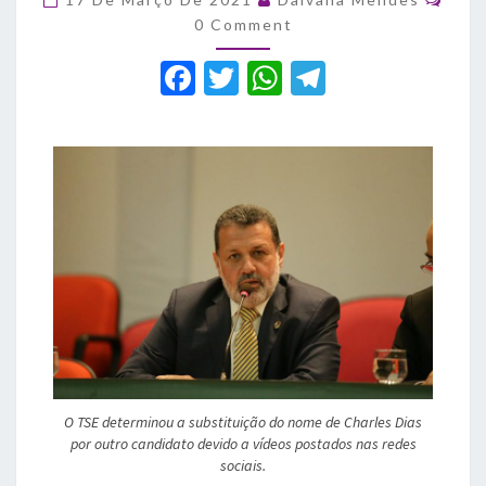
juiz
0 Comment
do
TRE
F
T
W
T
por
a
atacar
w
h
el
lockdown
c
it
at
e
e
e
te
s
gr
chamar
Dino
b
r
A
a
de
o
p
m
porco
o
p
k
O TSE determinou a substituição do nome de Charles Dias
por outro candidato devido a vídeos postados nas redes
sociais.