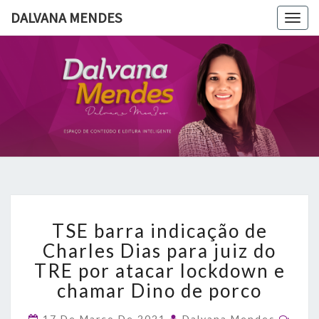
DALVANA MENDES
Togg
navig
DALVANA
Espaço De
Conteúdo
E Leitura
MENDES
Inteligente
TSE
TSE barra indicação de
barra
indicação
Charles Dias para juiz do
de
TRE por atacar lockdown e
Charles
chamar Dino de porco
Dias
para
Com
17 De Março De 2021
Dalvana Mendes