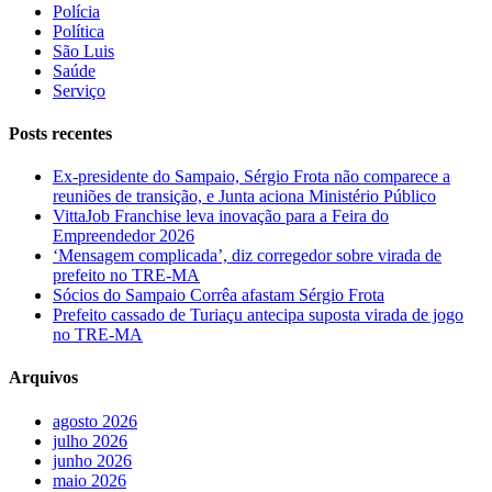
Polícia
Política
São Luis
Saúde
Serviço
Posts recentes
Ex-presidente do Sampaio, Sérgio Frota não comparece a
reuniões de transição, e Junta aciona Ministério Público
VittaJob Franchise leva inovação para a Feira do
Empreendedor 2026
‘Mensagem complicada’, diz corregedor sobre virada de
prefeito no TRE-MA
Sócios do Sampaio Corrêa afastam Sérgio Frota
Prefeito cassado de Turiaçu antecipa suposta virada de jogo
no TRE-MA
Arquivos
agosto 2026
julho 2026
junho 2026
maio 2026