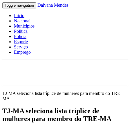
Dalvana Mendes
Toggle navigation
Inicio
Nacional
Municípios
Política
Polícia
Esporte
Serviço
Emprego
Espaço de conteúdo e leitura inteligente
Dalvana Mendes
TJ-MA seleciona lista tríplice de mulheres para membro do TRE-
MA
TJ-MA seleciona lista tríplice de
mulheres para membro do TRE-MA