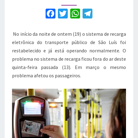
em
São
F
T
W
T
Luís
a
w
h
el
c
it
at
e
No início da noite de ontem (19) o sistema de recarga
e
te
s
gr
eletrônica do transporte público de São Luís foi
b
r
A
a
restabelecido e já está operando normalmente. O
problema no sistema de recarga ficou fora do ar deste
o
p
m
quinta-feira passada (13). Em março o mesmo
o
p
problema afetou os passageiros.
k