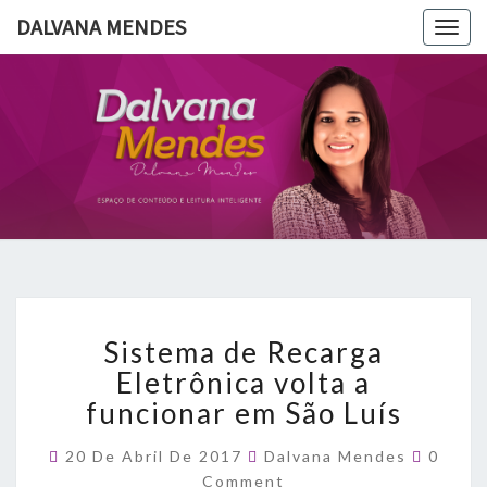
DALVANA MENDES
Togg
navig
DALVANA
Espaço De
Conteúdo
E Leitura
MENDES
Inteligente
Sistema
Sistema de Recarga
de
Recarga
Eletrônica volta a
Eletrônica
funcionar em São Luís
volta
a
Comme
20 De Abril De 2017
Dalvana Mendes
0
funcionar
Comment