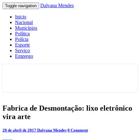
Dalvana Mendes
Toggle navigation
Inicio
Nacional
Municípios
Política
Polícia
Esporte
Serviço
Emprego
Espaço de conteúdo e leitura inteligente
Dalvana Mendes
Fabrica
Fabrica de Desmontação: lixo eletrônico
de
vira arte
Desmontação:
lixo
eletrônico
Comments
20 de abril de 2017
Dalvana Mendes
0 Comment
vira