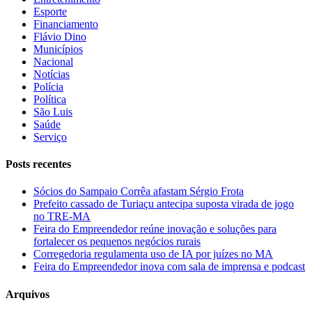
Esporte
Financiamento
Flávio Dino
Municípios
Nacional
Notícias
Polícia
Política
São Luis
Saúde
Serviço
Posts recentes
Sócios do Sampaio Corrêa afastam Sérgio Frota
Prefeito cassado de Turiaçu antecipa suposta virada de jogo
no TRE-MA
Feira do Empreendedor reúne inovação e soluções para
fortalecer os pequenos negócios rurais
Corregedoria regulamenta uso de IA por juízes no MA
Feira do Empreendedor inova com sala de imprensa e podcast
Arquivos