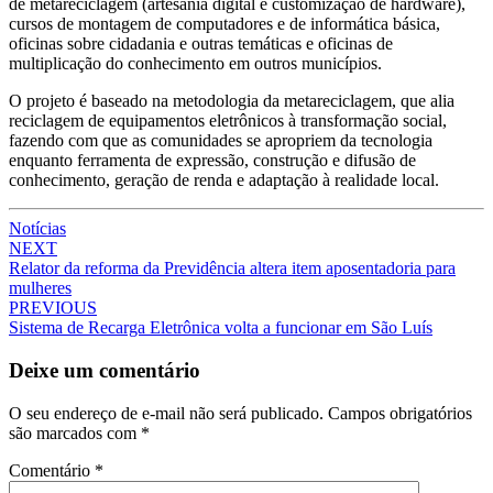
de metareciclagem (artesania digital e customização de hardware),
cursos de montagem de computadores e de informática básica,
oficinas sobre cidadania e outras temáticas e oficinas de
multiplicação do conhecimento em outros municípios.
O projeto é baseado na metodologia da metareciclagem, que alia
reciclagem de equipamentos eletrônicos à transformação social,
fazendo com que as comunidades se apropriem da tecnologia
enquanto ferramenta de expressão, construção e difusão de
conhecimento, geração de renda e adaptação à realidade local.
Notícias
Post
NEXT
Relator da reforma da Previdência altera item aposentadoria para
navigation
mulheres
PREVIOUS
Sistema de Recarga Eletrônica volta a funcionar em São Luís
Deixe um comentário
O seu endereço de e-mail não será publicado.
Campos obrigatórios
são marcados com
*
Comentário
*