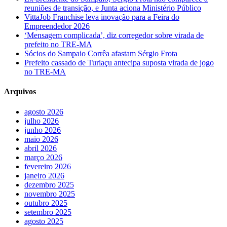
reuniões de transição, e Junta aciona Ministério Público
VittaJob Franchise leva inovação para a Feira do
Empreendedor 2026
‘Mensagem complicada’, diz corregedor sobre virada de
prefeito no TRE-MA
Sócios do Sampaio Corrêa afastam Sérgio Frota
Prefeito cassado de Turiaçu antecipa suposta virada de jogo
no TRE-MA
Arquivos
agosto 2026
julho 2026
junho 2026
maio 2026
abril 2026
março 2026
fevereiro 2026
janeiro 2026
dezembro 2025
novembro 2025
outubro 2025
setembro 2025
agosto 2025