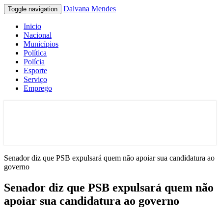
Dalvana Mendes
Toggle navigation
Inicio
Nacional
Municípios
Política
Polícia
Esporte
Serviço
Emprego
Espaço de conteúdo e leitura inteligente
Dalvana Mendes
Senador diz que PSB expulsará quem não apoiar sua candidatura ao
governo
Senador diz que PSB expulsará quem não
apoiar sua candidatura ao governo