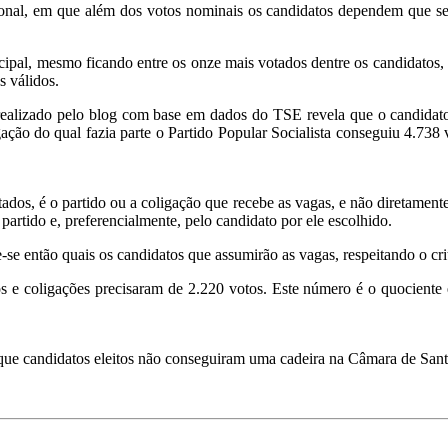
nal, em que além dos votos nominais os candidatos dependem que seu pa
cipal, mesmo ficando entre os onze mais votados dentre os candidatos
s válidos.
 realizado pelo blog com base em dados do TSE revela que o candida
gação do qual fazia parte o Partido Popular Socialista conseguiu 4.738 
ados, é o partido ou a coligação que recebe as vagas, e não diretamente
o partido e, preferencialmente, pelo candidato por ele escolhido.
-se então quais os candidatos que assumirão as vagas, respeitando o cr
 e coligações precisaram de 2.220 votos. Este número é o quociente ele
ue candidatos eleitos não conseguiram uma cadeira na Câmara de Sant