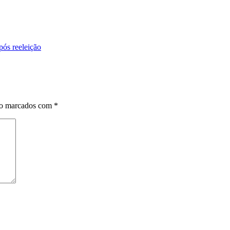
pós reeleição
ão marcados com
*