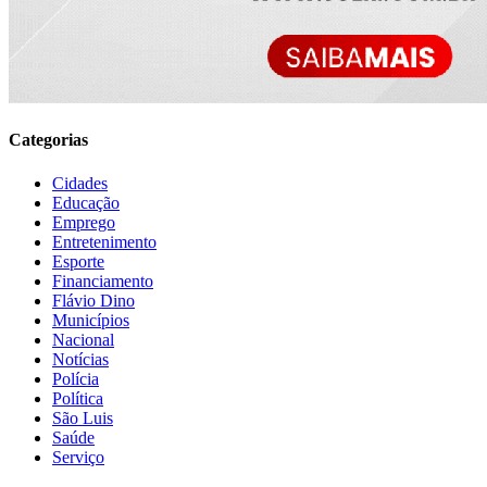
Categorias
Cidades
Educação
Emprego
Entretenimento
Esporte
Financiamento
Flávio Dino
Municípios
Nacional
Notícias
Polícia
Política
São Luis
Saúde
Serviço