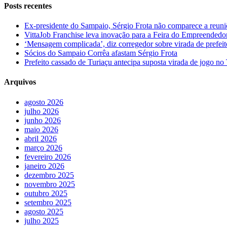
Posts recentes
Ex-presidente do Sampaio, Sérgio Frota não comparece a reuniõe
VittaJob Franchise leva inovação para a Feira do Empreendedo
‘Mensagem complicada’, diz corregedor sobre virada de pref
Sócios do Sampaio Corrêa afastam Sérgio Frota
Prefeito cassado de Turiaçu antecipa suposta virada de jogo 
Arquivos
agosto 2026
julho 2026
junho 2026
maio 2026
abril 2026
março 2026
fevereiro 2026
janeiro 2026
dezembro 2025
novembro 2025
outubro 2025
setembro 2025
agosto 2025
julho 2025