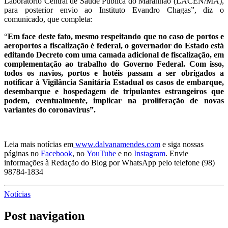
Laboratório Central de Saúde Pública do Maranhão (LACEN/MA),
para posterior envio ao Instituto Evandro Chagas”, diz o
comunicado, que completa:
“
Em face deste fato, mesmo respeitando que no caso de portos e
aeroportos a fiscalização é federal, o governador do Estado está
editando Decreto com uma camada adicional de fiscalização, em
complementação ao trabalho do Governo Federal. Com isso,
todos os navios, portos e hotéis passam a ser obrigados a
notificar à Vigilância Sanitária Estadual os casos de embarque,
desembarque e hospedagem de tripulantes estrangeiros que
podem, eventualmente, implicar na proliferação de novas
variantes do coronavírus”.
Leia mais notícias em
www.dalvanamendes.com
e siga nossas
páginas no
Facebook
, no
YouTube
e no
Instagram
. Envie
informações à Redação do Blog por WhatsApp pelo telefone (98)
98784-1834
Notícias
Post navigation