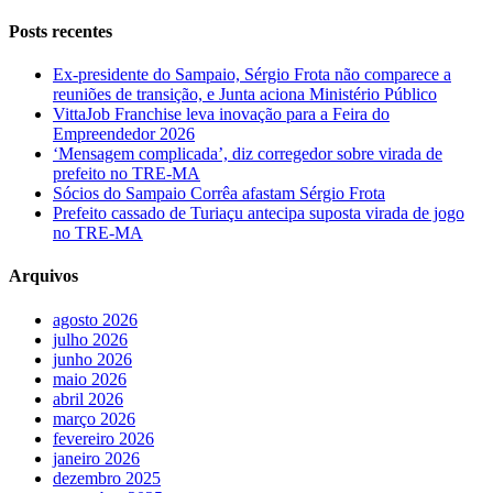
Posts recentes
Ex-presidente do Sampaio, Sérgio Frota não comparece a
reuniões de transição, e Junta aciona Ministério Público
VittaJob Franchise leva inovação para a Feira do
Empreendedor 2026
‘Mensagem complicada’, diz corregedor sobre virada de
prefeito no TRE-MA
Sócios do Sampaio Corrêa afastam Sérgio Frota
Prefeito cassado de Turiaçu antecipa suposta virada de jogo
no TRE-MA
Arquivos
agosto 2026
julho 2026
junho 2026
maio 2026
abril 2026
março 2026
fevereiro 2026
janeiro 2026
dezembro 2025