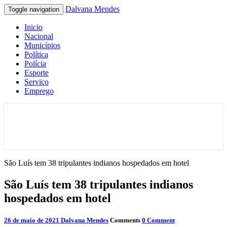
Dalvana Mendes
Toggle navigation
Inicio
Nacional
Municípios
Política
Polícia
Esporte
Serviço
Emprego
Espaço de conteúdo e leitura inteligente
Dalvana Mendes
São Luís tem 38 tripulantes indianos hospedados em hotel
São Luís tem 38 tripulantes indianos
hospedados em hotel
26 de maio de 2021
Dalvana Mendes
Comments
0 Comment