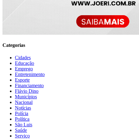
Categorias
Cidades
Educação
Emprego
Entretenimento
Esporte
Financiamento
Flávio Dino
Municípios
Nacional
Notícias
Polícia
Política
São Luis
Saúde
Serviço