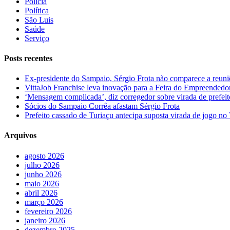
Polícia
Política
São Luis
Saúde
Serviço
Posts recentes
Ex-presidente do Sampaio, Sérgio Frota não comparece a reuniõe
VittaJob Franchise leva inovação para a Feira do Empreendedo
‘Mensagem complicada’, diz corregedor sobre virada de pref
Sócios do Sampaio Corrêa afastam Sérgio Frota
Prefeito cassado de Turiaçu antecipa suposta virada de jogo 
Arquivos
agosto 2026
julho 2026
junho 2026
maio 2026
abril 2026
março 2026
fevereiro 2026
janeiro 2026
dezembro 2025