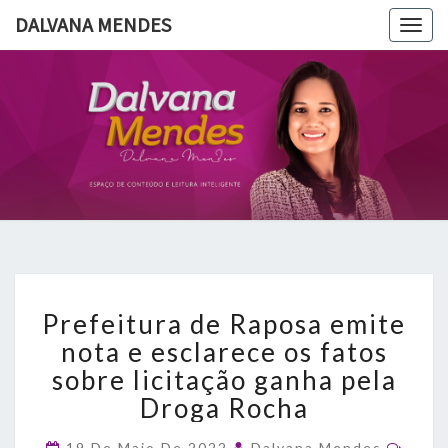
DALVANA MENDES
Togg
navig
DALVANA
Espaço De
Conteúdo
E Leitura
MENDES
Inteligente
Prefeitura
Prefeitura de Raposa emite
de
Raposa
nota e esclarece os fatos
emite
sobre licitação ganha pela
nota
Droga Rocha
e
esclarece
Comm
19 De Maio De 2022
Dalvana Mendes