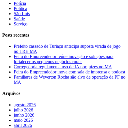
Polícia
Política
São Luis
Saúde
Serviço
Posts recentes
Prefeito cassado de Turiaçu antecipa suposta virada de jogo
no TRE-MA
Feira do Empreendedor reúne inovação e soluções para
fortalecer os pequenos negócios rurais
Corregedoria regulamenta uso de IA por juízes no MA
Feira do Empreendedor inova com sala de imprensa e podcast
Familiares de Weverton Rocha são alvo de operação da PF no
MA
Arquivos
agosto 2026
julho 2026
junho 2026
maio 2026
abril 2026