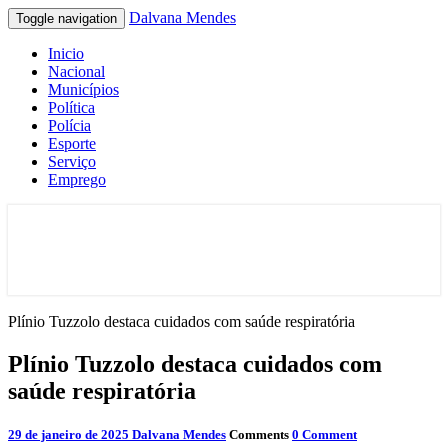
Dalvana Mendes
Toggle navigation
Inicio
Nacional
Municípios
Política
Polícia
Esporte
Serviço
Emprego
Espaço de conteúdo e leitura inteligente
Dalvana Mendes
Plínio Tuzzolo destaca cuidados com saúde respiratória
Plínio Tuzzolo destaca cuidados com
saúde respiratória
29 de janeiro de 2025
Dalvana Mendes
Comments
0 Comment