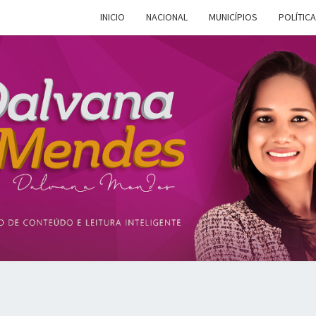
INICIO
NACIONAL
MUNICÍPIOS
POLÍTICA
DALV
Espaço De
Conteúdo E
Leitura
Inteligente
MEN