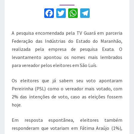
mais
votados
F
T
W
T
em
a
w
h
el
São
Luís
c
it
at
e
A pesquisa encomendada pela TV Guará em parceria
e
te
s
gr
Federação das Indústrias do Estado do Maranhão,
b
r
A
a
realizada pela empresa de pesquisa Exata. O
levantamento apontou os nomes mais lembrados
o
p
m
para vereador pelos eleitores em São Luís.
o
p
k
Os eleitores que já sabem seu voto apontaram
Pereirinha (PSL) como o vereador mais votado, com
2% das intenções de voto, caso as eleições fossem
hoje.
Em resposta espontânea, eleitores também
responderam que votariam em Fátima Araújo (1%),