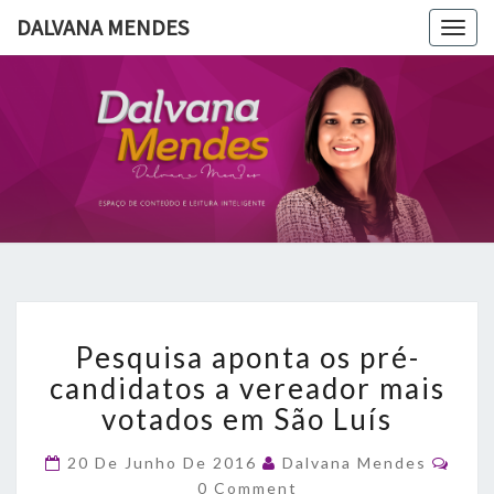
DALVANA MENDES
Togg
navig
DALVANA
Espaço De
Conteúdo
E Leitura
MENDES
Inteligente
Pesquisa
Pesquisa aponta os pré-
aponta
os
candidatos a vereador mais
pré-
votados em São Luís
candidatos
a
Com
20 De Junho De 2016
Dalvana Mendes
vereador
0 Comment