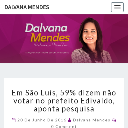
DALVANA MENDES
Togg
navig
DALVANA
Espaço De
Conteúdo
E Leitura
MENDES
Inteligente
Em
Em São Luís, 59% dizem não
São
Luís,
votar no prefeito Edivaldo,
59%
aponta pesquisa
dizem
não
Com
20 De Junho De 2016
Dalvana Mendes
votar
0 Comment