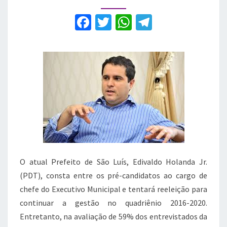
no
prefeito
F
T
W
T
Edivaldo,
a
w
h
el
aponta
pesquisa
c
it
at
e
e
te
s
gr
b
r
A
a
o
p
m
o
p
k
O atual Prefeito de São Luís, Edivaldo Holanda Jr.
(PDT), consta entre os pré-candidatos ao cargo de
chefe do Executivo Municipal e tentará reeleição para
continuar a gestão no quadriênio 2016-2020.
Entretanto, na avaliação de 59% dos entrevistados da