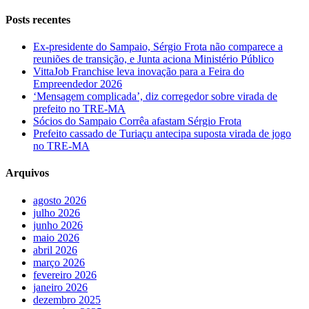
Posts recentes
Ex-presidente do Sampaio, Sérgio Frota não comparece a
reuniões de transição, e Junta aciona Ministério Público
VittaJob Franchise leva inovação para a Feira do
Empreendedor 2026
‘Mensagem complicada’, diz corregedor sobre virada de
prefeito no TRE-MA
Sócios do Sampaio Corrêa afastam Sérgio Frota
Prefeito cassado de Turiaçu antecipa suposta virada de jogo
no TRE-MA
Arquivos
agosto 2026
julho 2026
junho 2026
maio 2026
abril 2026
março 2026
fevereiro 2026
janeiro 2026
dezembro 2025