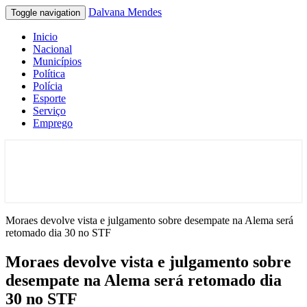
Dalvana Mendes
Toggle navigation
Inicio
Nacional
Municípios
Política
Polícia
Esporte
Serviço
Emprego
Espaço de conteúdo e leitura inteligente
Dalvana Mendes
Moraes devolve vista e julgamento sobre desempate na Alema será
retomado dia 30 no STF
Moraes devolve vista e julgamento sobre
desempate na Alema será retomado dia
30 no STF