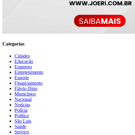
Categorias
Cidades
Educação
Emprego
Entretenimento
Esporte
Financiamento
Flávio Dino
Municípios
Nacional
Notícias
Polícia
Política
São Luis
Saúde
Serviço