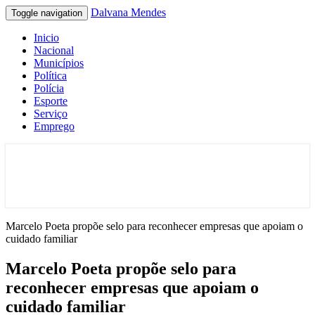
Dalvana Mendes
Toggle navigation
Inicio
Nacional
Municípios
Política
Polícia
Esporte
Serviço
Emprego
Espaço de conteúdo e leitura inteligente
Dalvana Mendes
Marcelo Poeta propõe selo para reconhecer empresas que apoiam o
cuidado familiar
Marcelo Poeta propõe selo para
reconhecer empresas que apoiam o
cuidado familiar