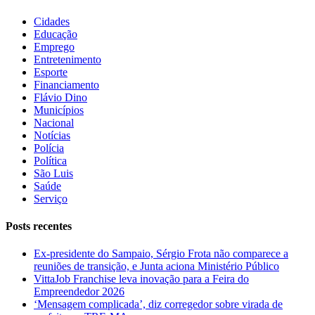
Cidades
Educação
Emprego
Entretenimento
Esporte
Financiamento
Flávio Dino
Municípios
Nacional
Notícias
Polícia
Política
São Luis
Saúde
Serviço
Posts recentes
Ex-presidente do Sampaio, Sérgio Frota não comparece a
reuniões de transição, e Junta aciona Ministério Público
VittaJob Franchise leva inovação para a Feira do
Empreendedor 2026
‘Mensagem complicada’, diz corregedor sobre virada de