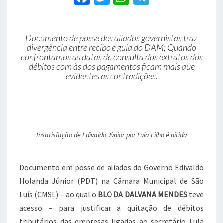
contraditórias
a
w
h
el
c
it
at
e
Documento de posse dos aliados governistas traz
e
te
s
gr
divergência entre recibo e guia do DAM; Quando
b
r
A
a
confrontamos as datas da consulta dos extratos dos
débitos com às dos pagamentos ficam mais que
o
p
m
evidentes as contradições.
o
p
k
Insatisfação de Edivaldo Júnior por Lula Filho é nítida
Documento em posse de aliados do Governo Edivaldo
Holanda Júnior (PDT) na Câmara Municipal de São
Luís (CMSL) – ao qual o
BLO DA DALVANA MENDES
teve
acesso – para justificar a quitação de débitos
tributários das empresas ligadas ao secretário Lula