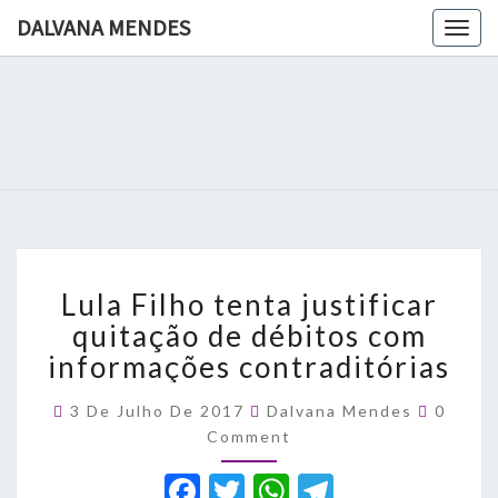
DALVANA MENDES
Togg
navig
DALVANA
Espaço De
Conteúdo
E Leitura
MENDES
Inteligente
Lula
Lula Filho tenta justificar
Filho
tenta
quitação de débitos com
justificar
informações contraditórias
quitação
de
Comme
3 De Julho De 2017
Dalvana Mendes
0
débitos
Comment
com
informações
F
T
W
T