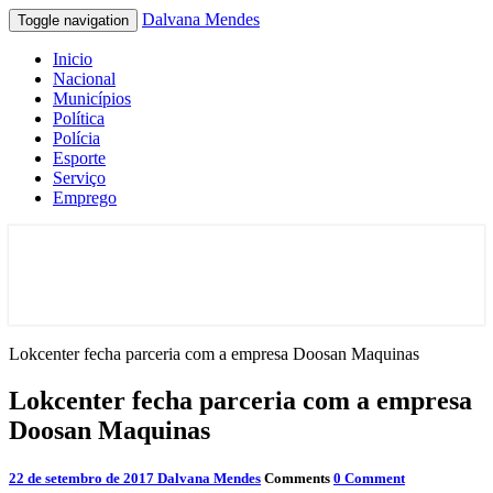
Dalvana Mendes
Toggle navigation
Inicio
Nacional
Municípios
Política
Polícia
Esporte
Serviço
Emprego
Espaço de conteúdo e leitura inteligente
Dalvana Mendes
Lokcenter fecha parceria com a empresa Doosan Maquinas
Lokcenter fecha parceria com a empresa
Doosan Maquinas
22 de setembro de 2017
Dalvana Mendes
Comments
0 Comment