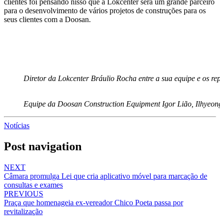
clientes foi pensando nisso que a Lokcenter será um grande parceiro
para o desenvolvimento de vários projetos de construções para os
seus clientes com a Doosan.
Diretor da Lokcenter Bráulio Rocha entre a sua equipe e os r
Equipe da Doosan Construction Equipment Igor Lião, Ilhyeon
Notícias
Post navigation
NEXT
Câmara promulga Lei que cria aplicativo móvel para marcação de
consultas e exames
PREVIOUS
Praça que homenageia ex-vereador Chico Poeta passa por
revitalização