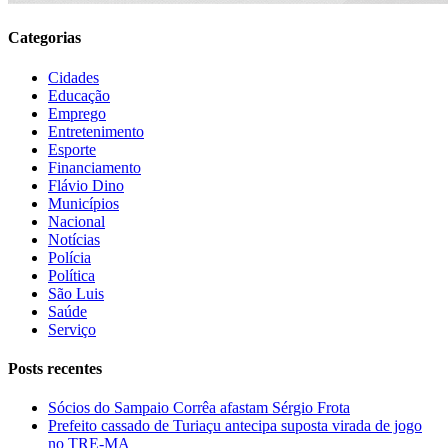
Categorias
Cidades
Educação
Emprego
Entretenimento
Esporte
Financiamento
Flávio Dino
Municípios
Nacional
Notícias
Polícia
Política
São Luis
Saúde
Serviço
Posts recentes
Sócios do Sampaio Corrêa afastam Sérgio Frota
Prefeito cassado de Turiaçu antecipa suposta virada de jogo
no TRE-MA