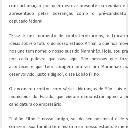
s
com aclamação por quem esteve presente na reunião e 
c
o
apresentado pelas lideranças como o pré-candidato
m
deputado federal.
u
n
i
“Esse é um momento de confraternizarmos, e trocarm
t
ideias sobre o futuro do nosso estado. Afinal, o que nos mov
á
nos une tem nome: o nosso querido Maranhão. Hoje, sou gr
r
i
por cada palavra que ouvi aqui. São pessoas que faz
a
acontecer e que tem coragem pra ver um Maranhão ma
s
desenvolvido, justo e digno”, disse Lobão Filho.
d
o
M
O encontrou contou com várias lideranças de São Luís e
a
municípios do Estado, que vieram demonstrar apoio a p
r
a
candidatura do empresário.
n
h
“Lobão Filho é nosso amigo, sei do seu potencial e de 
ã
o
coragem. Sua família tem história em nosso estado, e mer