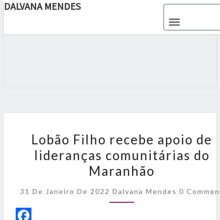
DALVANA MENDES
Toggle navigat
DALVANA
Espaço De
Conteúdo
E Leitura
MENDES
Inteligente
L
o
Lobão Filho recebe apoio de
b
lideranças comunitárias do
ã
o
Maranhão
F
i
C
31 De Janeiro De 2022
Dalvana Mendes
0 Commen
l
O
h
M
o
M