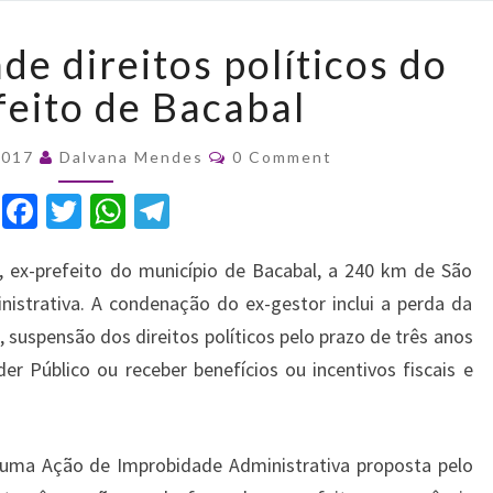
Justiça
de direitos políticos do
suspende
direitos
feito de Bacabal
políticos
do
Comments
2017
Dalvana Mendes
0 Comment
ex-
prefeito
F
T
W
T
de
a
w
h
el
Bacabal
 ex-prefeito do município de Bacabal, a 240 km de São
c
it
at
e
nistrativa. A condenação do ex-gestor inclui a perda da
e
te
s
gr
 suspensão dos direitos políticos pelo prazo de três anos
b
r
A
a
r Público ou receber benefícios ou incentivos fiscais e
o
p
m
o
p
k
r uma Ação de Improbidade Administrativa proposta pelo