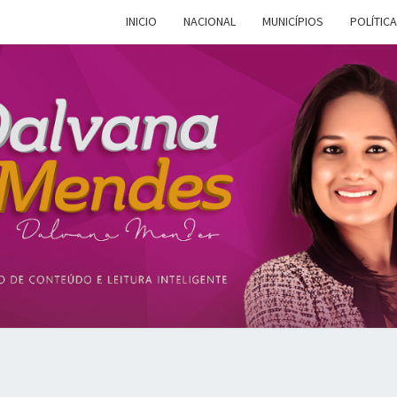
INICIO
NACIONAL
MUNICÍPIOS
POLÍTICA
DALV
Espaço De
Conteúdo E
Leitura
Inteligente
MEN