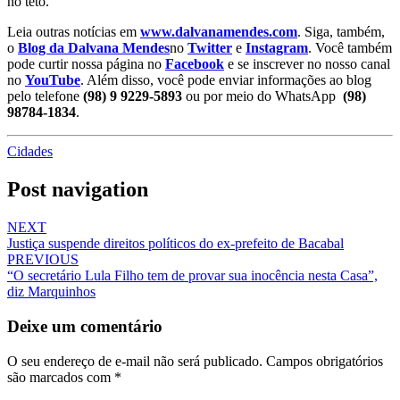
no teto.
Leia outras notícias em
www.dalvanamendes.com
. Siga, também,
o
Blog da Dalvana Mendes
no
Twitter
e
Instagram
. Você também
pode curtir nossa página no
Facebook
e se inscrever no nosso canal
no
YouTube
. Além disso, você pode enviar informações ao blog
pelo telefone
(98) 9 9229-5893
ou por meio do WhatsApp
(98)
98784-1834
.
Cidades
Post navigation
NEXT
Justiça suspende direitos políticos do ex-prefeito de Bacabal
PREVIOUS
“O secretário Lula Filho tem de provar sua inocência nesta Casa”,
diz Marquinhos
Deixe um comentário
O seu endereço de e-mail não será publicado.
Campos obrigatórios
são marcados com
*