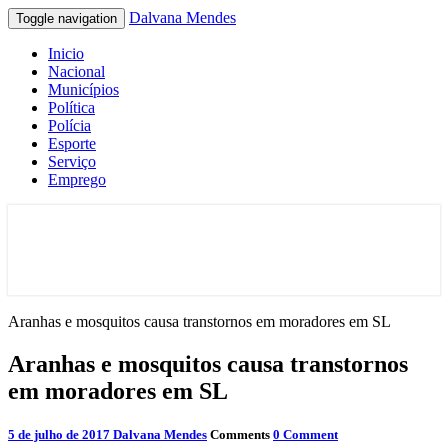
Dalvana Mendes
Toggle navigation
Inicio
Nacional
Municípios
Política
Polícia
Esporte
Serviço
Emprego
Espaço de conteúdo e leitura inteligente
Dalvana Mendes
Aranhas e mosquitos causa transtornos em moradores em SL
Aranhas e mosquitos causa transtornos
em moradores em SL
5 de julho de 2017
Dalvana Mendes
Comments
0 Comment