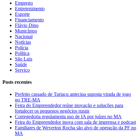
Emprego
Entretenimento
Esporte
Financiamento
Flávio Dino
Municípios
Nacional
Notícias
Polícia
Política
São Luis
Saúde
Serviço
Posts recentes
Prefeito cassado de Turiaçu antecipa suposta virada de jogo
no TRE-MA
Feira do Empreendedor reúne inovação e soluções para
fortalecer os pequenos negócios rurais
Corregedoria regulamenta uso de IA por juízes no MA
Feira do Empreendedor inova com sala de imprensa e podcast
Familiares de Weverton Rocha são alvo de operação da PF no
MA