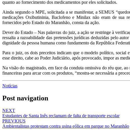
quanto ao fornecimento dos medicamentos por eles solicitados.
Ainda segundo o MPE, solicitada a se manifestar, a SEMUS “quedou-
medicações Oxibutininia, Baclofeno e Minilax não eram de sua 
fornecidos pelo Estado do Maranhão, consta da ação.
Dever do Estado – Nas palavras do juiz, a ação se restringe à verif
ressalta a razoabilidade das pretensões jurídicas deduzidas pelo autor
dignidade da pessoa humana como fundamento da República Federativa
Para o juiz, os dois preceitos indicam que o modelo político, social
esse direito, cabe ao Poder Judiciário, após provocado, impor as med
Na visão do magistrado, em face da conduta omissiva do réu que, ao 
financeiras para arcar com os produtos, “mostra-se necessária a proce
Notícias
Post navigation
NEXT
Estudantes de Santa Inês reclamam de falta de transporte escolar
PREVIOUS
Ambientalistas protestam contra usina eólica em parque no Maranhão