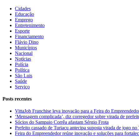
Cidades
Educação
Emprego
Entretenimento
Esporte
Financiamento
Flávio Dino
Municípios
Nacional
Notícias
Polícia
Política
São Luis
Saúde
Serviço
Posts recentes
VittaJob Franchise leva inovação para a Feira do Empreendedo
‘Mensagem complicada’, diz corregedor sobre virada de pref
Sócios do Sampaio Corrêa afastam Sérgio Frota
Prefeito cassado de Turiaçu antecipa suposta virada de jogo 
Feira do Empreendedor reúne inovação e soluções para fortalec