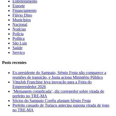
Entretenimento
Esporte
Financiamento
Flávio Dino
Municípios
Nacional
Notícias
Polícia
Política
São Luis
Saúde
Serviço
Posts recentes
Ex-presidente do Sampaio, Sérgio Frota não comparece a
reuniões de transição, e Junta aciona Ministério Público
VittaJob Franchise leva inovação para a Feira do
Empreendedor 2026
‘Mensagem complicada’, diz corregedor sobre virada de
prefeito no TRE-MA
Sócios do Sampaio Corrêa afastam Sérgio Frota
Prefeito cassado de Turiaçu antecipa suposta virada de jogo
no TRE-MA