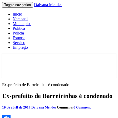
Dalvana Mendes
Toggle navigation
Inicio
Nacional
Municípios
Política
Polícia
Esporte
Serviço
Emprego
Espaço de conteúdo e leitura inteligente
Dalvana Mendes
Ex-prefeito de Barreirinhas é condenado
Ex-prefeito de Barreirinhas é condenado
19 de abril de 2017
Dalvana Mendes
Comments
0 Comment