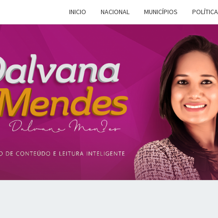
INICIO
NACIONAL
MUNICÍPIOS
POLÍTICA
DALV
Espaço De
Conteúdo E
Leitura
Inteligente
MEN