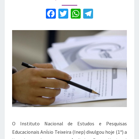
Maranhão;
veja
F
T
W
T
quais
a
w
h
el
c
it
at
e
e
te
s
gr
b
r
A
a
o
p
m
o
p
k
O Instituto Nacional de Estudos e Pesquisas
Educacionais Anísio Teixeira (Inep) divulgou hoje (1º) a