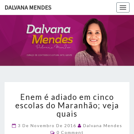
DALVANA MENDES
Togg
navig
DALVANA
Espaço De
Conteúdo
E Leitura
MENDES
Inteligente
Enem
Enem é adiado em cinco
é
adiado
escolas do Maranhão; veja
em
quais
cinco
escolas
3 De Novembro De 2016
Dalvana Mendes
do
Comments
0 Comment