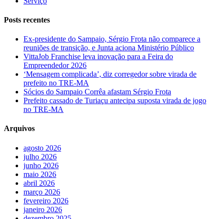
Serviço
Posts recentes
Ex-presidente do Sampaio, Sérgio Frota não comparece a
reuniões de transição, e Junta aciona Ministério Público
VittaJob Franchise leva inovação para a Feira do
Empreendedor 2026
‘Mensagem complicada’, diz corregedor sobre virada de
prefeito no TRE-MA
Sócios do Sampaio Corrêa afastam Sérgio Frota
Prefeito cassado de Turiaçu antecipa suposta virada de jogo
no TRE-MA
Arquivos
agosto 2026
julho 2026
junho 2026
maio 2026
abril 2026
março 2026
fevereiro 2026
janeiro 2026
dezembro 2025