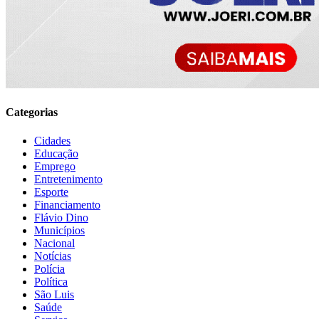
Categorias
Cidades
Educação
Emprego
Entretenimento
Esporte
Financiamento
Flávio Dino
Municípios
Nacional
Notícias
Polícia
Política
São Luis
Saúde