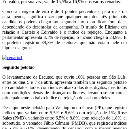
Edivaldo, por sua vez, vai de 15,5% a 16,9% nos vários cenários.
Como a margem de erro é de 3 pontos percentuais, para mais ou
para menos, significa dizer que qualquer um dos três principais
candidatos podem chegar ao segundo turno ou ficar fora dele,
dependendo do desenrolar da campanha. O trunfo de Eliziane em
relação a Castelo e Edivaldo é o índice de rejeição. Enquanto a
parlamentar apresenta 3,1% de rejeição, o tucano chega a 23,9%. E
o prefeito registrou 39,3% de eleitores que não votam nele em
hipótese alguma.
Segundo pelotão
O levantamento da Escutec, que ouviu 1001 pessoas em São Luís,
entre os dias 5 e 7 de abril, apresenta também um segundo pelotão
de candidatos; todos com índices abaixo dos dois dígitos, mas todos
com condições plenas de alcançar os líderes, levando-se em conta,
principalmente, o baixo índice de rejeição de cada um deles.
Destaque neste pelotão para Wellington do Curso (PP), que registra
índices que variam entre 5,5% e 8,6%, com rejeição de 1%; Rose
Sales (PMB), variando entre 6,5% e 8,8%, com rejeição de 1,8%, e,
sobretudo, o vereador Fábio Câmara (PMDB), que registrou índices
de 5,7% e 6,6%, dependendo do cenário, com a menor rejeição