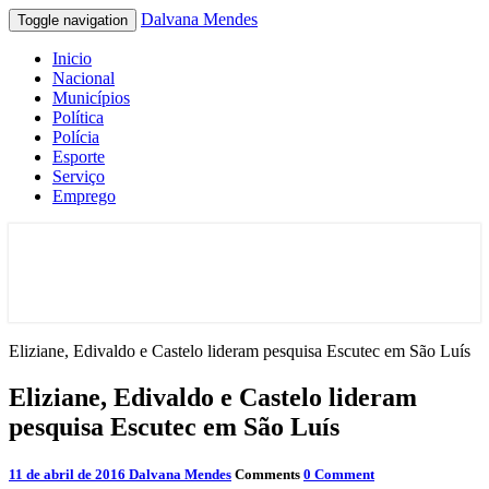
Dalvana Mendes
Toggle navigation
Inicio
Nacional
Municípios
Política
Polícia
Esporte
Serviço
Emprego
Espaço de conteúdo e leitura inteligente
Dalvana Mendes
Eliziane, Edivaldo e Castelo lideram pesquisa Escutec em São Luís
Eliziane, Edivaldo e Castelo lideram
pesquisa Escutec em São Luís
11 de abril de 2016
Dalvana Mendes
Comments
0 Comment