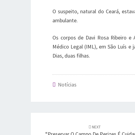
O suspeito, natural do Ceará, est
ambulante.
Os corpos de Davi Rosa Ribeiro e 
Médico Legal (IML), em São Luís e j
Dias, duas filhas.
Notícias
Post
navigation
NEXT
“Preservar O Campo De Perizes É Cuida