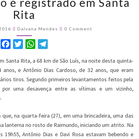
o é registrado em Santa
homicídio
é
Rita
registrado
em
Comments
 2016
Dalvana Mendes
0 Comment
Santa
Rita
F
T
W
T
a
w
h
el
m Santa Rita, a 68 km de São Luís, na noite desta quinta-
c
it
at
e
 34 anos, e Antônio Dias Cardoso, de 32 anos, que eram
e
te
s
gr
rios tiros. Segundo primeiros levantamentos feitos pela
b
r
A
a
do por uma desavença entre as vítimas e um vizinho,
o
p
m
.
o
p
k
a que, na quarta-feira (27), em uma brincadeira, uma das
ma lanterna no rosto de Raimundo, iniciando um atrito. Na
das 19h55, Antônio Dias e Davi Rosa estavam bebendo e