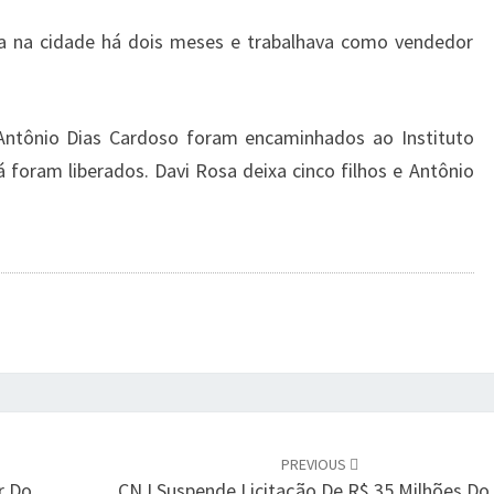
ava na cidade há dois meses e trabalhava como vendedor
Antônio Dias Cardoso foram encaminhados ao Instituto
á foram liberados. Davi Rosa deixa cinco filhos e Antônio
PREVIOUS
r Do
CNJ Suspende Licitação De R$ 35 Milhões Do