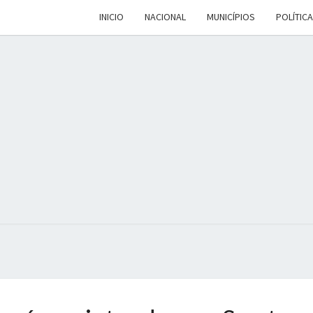
INICIO
NACIONAL
MUNICÍPIOS
POLÍTICA
DALV
Espaço De
Conteúdo E
Leitura
Inteligente
MEN
Duplo