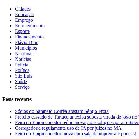
Cidades
Educação
Emprego
Entretenimento
Esporte
Financiamento
Flávio Dino
Municípios
Nacional
Notícias
Polícia
Política
São Luis
Saúde
Serviço
Posts recentes
Sócios do Sampaio Corrêa afastam Sérgio Frota
Prefeito cassado de Turiaçu antecipa suposta virada de jogo 
Feira do Empreendedor reúne inovação e soluções para fortalec
Corregedoria regulamenta uso de IA por juízes no MA
Feira do Empreendedor inova com sala de imprensa e podcast