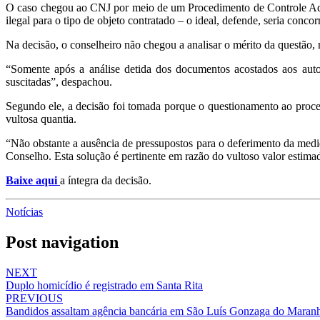
O caso chegou ao CNJ por meio de um Procedimento de Controle Admi
ilegal para o tipo de objeto contratado – o ideal, defende, seria concor
Na decisão, o conselheiro não chegou a analisar o mérito da questão, 
“Somente após a análise detida dos documentos acostados aos autos
suscitadas”, despachou.
Segundo ele, a decisão foi tomada porque o questionamento ao processo 
vultosa quantia.
“Não obstante a ausência de pressupostos para o deferimento da medid
Conselho. Esta solução é pertinente em razão do vultoso valor estimado
Baixe aqui
a íntegra da decisão.
Notícias
Post navigation
NEXT
Duplo homicídio é registrado em Santa Rita
PREVIOUS
Bandidos assaltam agência bancária em São Luís Gonzaga do Maran