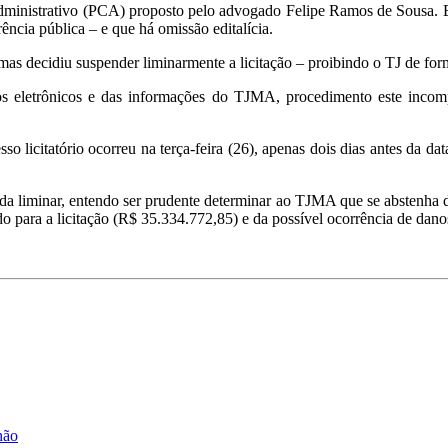
nistrativo (PCA) proposto pelo advogado Felipe Ramos de Sousa. Ele
rência pública – e que há omissão editalícia.
mas decidiu suspender liminarmente a licitação – proibindo o TJ de for
 eletrônicos e das informações do TJMA, procedimento este incompatí
licitatório ocorreu na terça-feira (26), apenas dois dias antes da data
a liminar, entendo ser prudente determinar ao TJMA que se abstenha de 
 para a licitação (R$ 35.334.772,85) e da possível ocorrência de danos 
hão