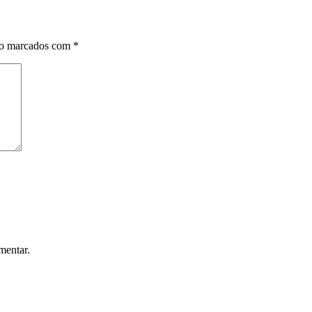
ão marcados com
*
mentar.