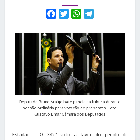
impeachment
está
F
T
W
T
na
a
w
h
el
lista
da
c
it
at
e
Odebrecht
e
te
s
gr
b
r
A
a
o
p
m
o
p
k
Deputado Bruno Araújo bate panela na tribuna durante
sessão ordinária para votação de propostas. Foto:
Gustavo Lima/ Câmara dos Deputados
Estadão – O 342º voto a favor do pedido de