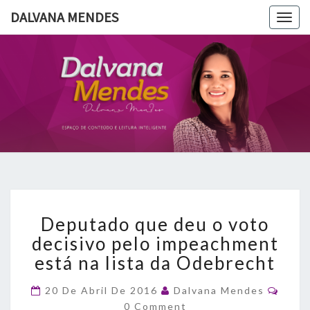
DALVANA MENDES
Togg
navig
DALVANA
Espaço De
Conteúdo
E Leitura
MENDES
Inteligente
Deputado
Deputado que deu o voto
que
deu
decisivo pelo impeachment
o
está na lista da Odebrecht
voto
decisivo
Comm
20 De Abril De 2016
Dalvana Mendes
pelo
0 Comment