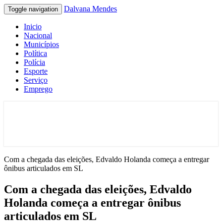
Dalvana Mendes
Toggle navigation
Inicio
Nacional
Municípios
Política
Polícia
Esporte
Serviço
Emprego
Espaço de conteúdo e leitura inteligente
Dalvana Mendes
Com a chegada das eleições, Edvaldo Holanda começa a entregar
ônibus articulados em SL
Com a chegada das eleições, Edvaldo
Holanda começa a entregar ônibus
articulados em SL