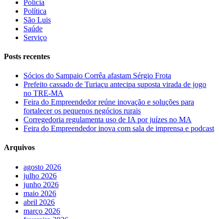
Polícia
Política
São Luis
Saúde
Serviço
Posts recentes
Sócios do Sampaio Corrêa afastam Sérgio Frota
Prefeito cassado de Turiaçu antecipa suposta virada de jogo
no TRE-MA
Feira do Empreendedor reúne inovação e soluções para
fortalecer os pequenos negócios rurais
Corregedoria regulamenta uso de IA por juízes no MA
Feira do Empreendedor inova com sala de imprensa e podcast
Arquivos
agosto 2026
julho 2026
junho 2026
maio 2026
abril 2026
março 2026