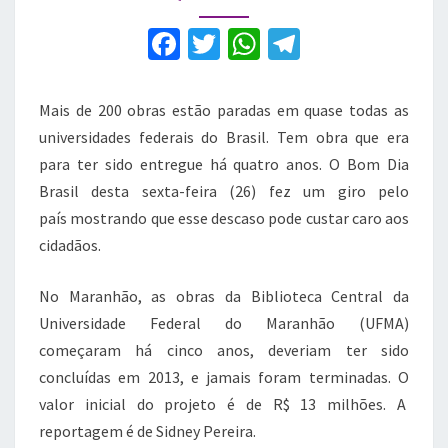
é
destaque
F
T
W
T
no
a
w
h
el
Bom
Dia
c
it
at
e
Mais de 200 obras estão paradas em quase todas as
Brasil
e
te
s
gr
universidades federais do Brasil. Tem obra que era
b
r
A
a
para ter sido entregue há quatro anos. O Bom Dia
Brasil desta sexta-feira (26) fez um giro pelo
o
p
m
país mostrando que esse descaso pode custar caro aos
o
p
cidadãos.
k
No Maranhão, as obras da Biblioteca Central da
Universidade Federal do Maranhão (UFMA)
começaram há cinco anos, deveriam ter sido
concluídas em 2013, e jamais foram terminadas. O
valor inicial do projeto é de R$ 13 milhões. A
reportagem é de Sidney Pereira.