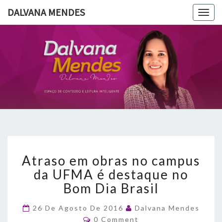
DALVANA MENDES
Togg
navig
DALVANA
Espaço De
Conteúdo
E Leitura
MENDES
Inteligente
Atraso
Atraso em obras no campus
em
obras
da UFMA é destaque no
no
Bom Dia Brasil
campus
da
26 De Agosto De 2016
Dalvana Mendes
UFMA
Comments
0 Comment