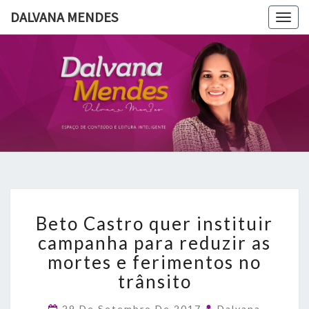
DALVANA MENDES
Togg
navig
DALVANA
Espaço De
Conteúdo
E Leitura
MENDES
Inteligente
Beto
Beto Castro quer instituir
Castro
quer
campanha para reduzir as
instituir
mortes e ferimentos no
campanha
trânsito
para
reduzir
29 De Setembro De 2017
Dalvana