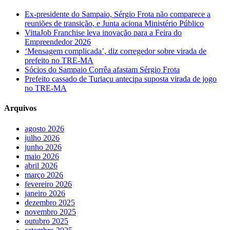
Ex-presidente do Sampaio, Sérgio Frota não comparece a
reuniões de transição, e Junta aciona Ministério Público
VittaJob Franchise leva inovação para a Feira do
Empreendedor 2026
‘Mensagem complicada’, diz corregedor sobre virada de
prefeito no TRE-MA
Sócios do Sampaio Corrêa afastam Sérgio Frota
Prefeito cassado de Turiaçu antecipa suposta virada de jogo
no TRE-MA
Arquivos
agosto 2026
julho 2026
junho 2026
maio 2026
abril 2026
março 2026
fevereiro 2026
janeiro 2026
dezembro 2025
novembro 2025
outubro 2025