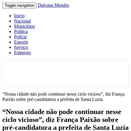
Dalvana Mendes
Toggle navigation
Inicio
Nacional
Municípios
Política
Polícia
Esporte
Serviço
Emprego
Espaço de conteúdo e leitura inteligente
Dalvana Mendes
“Nossa cidade não pode continuar nesse ciclo vicioso”, diz França
“Nossa cidade não pode continuar nesse
ciclo vicioso”, diz França Paixão sobre