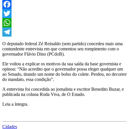
Dino
eleja
senadores
Facebook
Twitter
WhatsApp
Telegram
O deputado federal Zé Reinaldo (sem partido) concedeu mais uma
contundente entrevista em que comentou seu rompimento com o
governador Flávio Dino (PCdoB).
Ele voltou a explicar os motivos da sua saída da base governista e
opinou: “Não acredito que o governador possa eleger qualquer um
ao Senado, tirando um nome do bolso do colete. Perdeu, no decorrer
do mandato, essa condição”.
A entrevista foi concedida ao jornalista e escritor Benedito Buzar, e
publicada na coluna Roda Viva, de O Estado.
Leia a íntegra.
Cidades