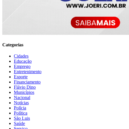
Categorias
Cidades
Educação
Emprego
Entretenimento
Esporte
Financiamento
Flávio Dino
Municípios
Nacional
Notícias
Polícia
Política
São Luis
Saúde
Serviço