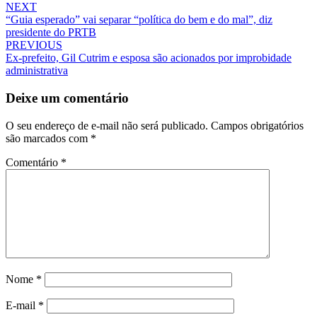
Post
NEXT
“Guia esperado” vai separar “política do bem e do mal”, diz
navigation
presidente do PRTB
PREVIOUS
Ex-prefeito, Gil Cutrim e esposa são acionados por improbidade
administrativa
Deixe um comentário
O seu endereço de e-mail não será publicado.
Campos obrigatórios
são marcados com
*
Comentário
*
Nome
*
E-mail
*