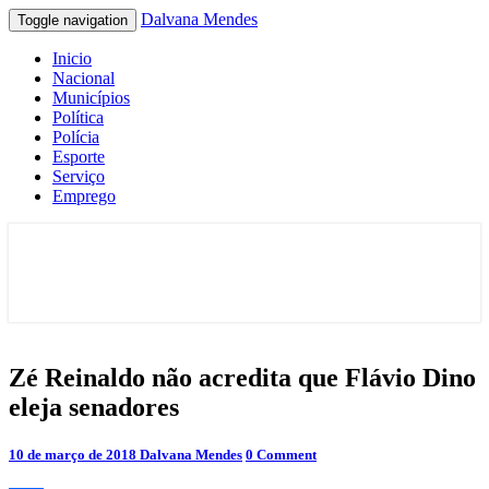
Dalvana Mendes
Toggle navigation
Inicio
Nacional
Municípios
Política
Polícia
Esporte
Serviço
Emprego
Espaço de conteúdo e leitura inteligente
Dalvana Mendes
Zé
Zé Reinaldo não acredita que Flávio Dino
Reinaldo
eleja senadores
não
acredita
que
Comments
10 de março de 2018
Dalvana Mendes
0 Comment
Flávio