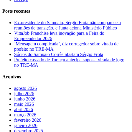
Posts recentes
Ex-presidente do Sampaio, Sérgio Frota não comparece a
reuniões de transição, e Junta aciona Ministério Público
VittaJob Franchise leva inovação para a Feira do
Empreendedor 2026
‘Mensagem complicada’, diz corregedor sobre virada de
prefeito no TRE-MA
Sócios do Sampaio Corrêa afastam Sérgio Frota
Prefeito cassado de Turiaçu antecipa suposta virada de jogo
no TRE-MA
Arquivos
agosto 2026
julho 2026
junho 2026
maio 2026
abril 2026
março 2026
fevereiro 2026
janeiro 2026
dezembro 2025