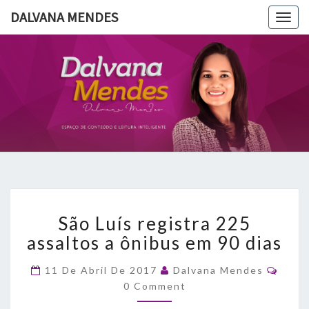
DALVANA MENDES
Togg
navig
DALVANA
Espaço De
Conteúdo
E Leitura
MENDES
Inteligente
São
São Luís registra 225
Luís
registra
assaltos a ônibus em 90 dias
225
assaltos
Comm
11 De Abril De 2017
Dalvana Mendes
a
0 Comment
ônibus