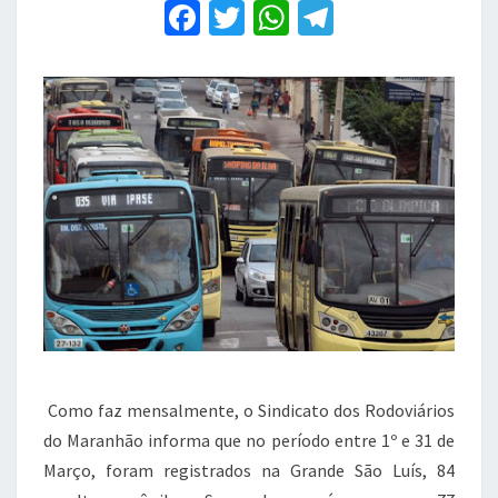
F
em
T
W
T
90
a
w
h
el
dias
c
it
at
e
e
te
s
gr
b
r
A
a
o
p
m
o
p
k
Como faz mensalmente, o Sindicato dos Rodoviários
do Maranhão informa que no período entre 1º e 31 de
Março, foram registrados na Grande São Luís, 84