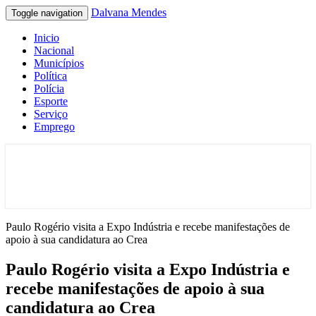
Dalvana Mendes
Toggle navigation
Inicio
Nacional
Municípios
Política
Polícia
Esporte
Serviço
Emprego
Espaço de conteúdo e leitura inteligente
Dalvana Mendes
Paulo Rogério visita a Expo Indústria e recebe manifestações de
apoio à sua candidatura ao Crea
Paulo Rogério visita a Expo Indústria e
recebe manifestações de apoio à sua
candidatura ao Crea