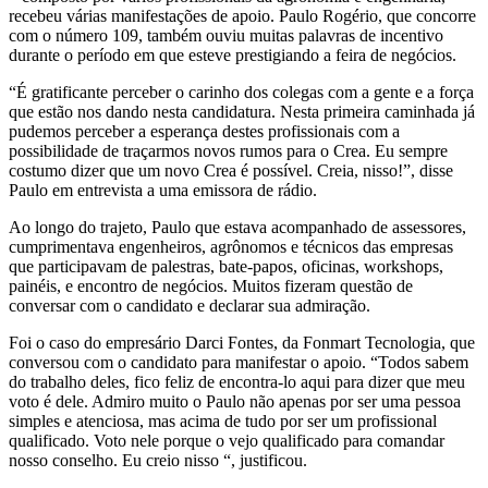
recebeu várias manifestações de apoio. Paulo Rogério, que concorre
com o número 109, também ouviu muitas palavras de incentivo
durante o período em que esteve prestigiando a feira de negócios.
“É gratificante perceber o carinho dos colegas com a gente e a força
que estão nos dando nesta candidatura. Nesta primeira caminhada já
pudemos perceber a esperança destes profissionais com a
possibilidade de traçarmos novos rumos para o Crea. Eu sempre
costumo dizer que um novo Crea é possível. Creia, nisso!”, disse
Paulo em entrevista a uma emissora de rádio.
Ao longo do trajeto, Paulo que estava acompanhado de assessores,
cumprimentava engenheiros, agrônomos e técnicos das empresas
que participavam de palestras, bate-papos, oficinas, workshops,
painéis, e encontro de negócios. Muitos fizeram questão de
conversar com o candidato e declarar sua admiração.
Foi o caso do empresário Darci Fontes, da Fonmart Tecnologia, que
conversou com o candidato para manifestar o apoio. “Todos sabem
do trabalho deles, fico feliz de encontra-lo aqui para dizer que meu
voto é dele. Admiro muito o Paulo não apenas por ser uma pessoa
simples e atenciosa, mas acima de tudo por ser um profissional
qualificado. Voto nele porque o vejo qualificado para comandar
nosso conselho. Eu creio nisso “, justificou.