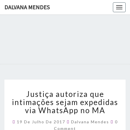
DALVANA MENDES
Togg
navig
DALVANA
Espaço De
Conteúdo
E Leitura
MENDES
Inteligente
Justiça
Justiça autoriza que
autoriza
que
intimações sejam expedidas
intimações
via WhatsApp no MA
sejam
expedidas
Comme
19 De Julho De 2017
Dalvana Mendes
0
via
Comment