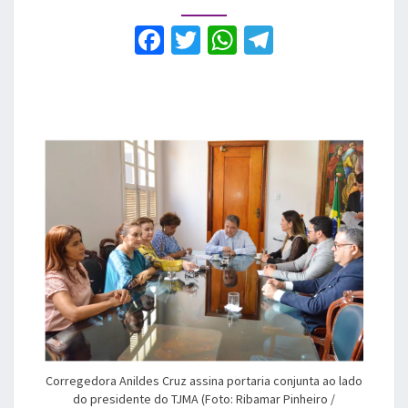
WhatsApp
no
F
T
W
T
MA
a
w
h
el
c
it
at
e
e
te
s
gr
b
r
A
a
o
p
m
o
p
k
Corregedora Anildes Cruz assina portaria conjunta ao lado
do presidente do TJMA (Foto: Ribamar Pinheiro /