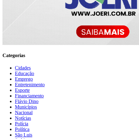
Categorias
Cidades
Educação
Emprego
Entretenimento
Esporte
Financiamento
Flávio Dino
Municípios
Nacional
Notícias
Polícia
Política
São Luis