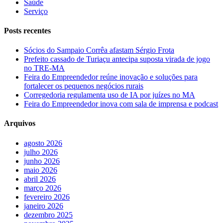
Saúde
Serviço
Posts recentes
Sócios do Sampaio Corrêa afastam Sérgio Frota
Prefeito cassado de Turiaçu antecipa suposta virada de jogo
no TRE-MA
Feira do Empreendedor reúne inovação e soluções para
fortalecer os pequenos negócios rurais
Corregedoria regulamenta uso de IA por juízes no MA
Feira do Empreendedor inova com sala de imprensa e podcast
Arquivos
agosto 2026
julho 2026
junho 2026
maio 2026
abril 2026
março 2026
fevereiro 2026
janeiro 2026
dezembro 2025