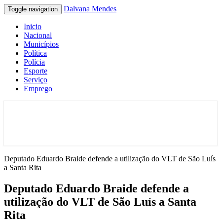
Dalvana Mendes
Toggle navigation
Inicio
Nacional
Municípios
Política
Polícia
Esporte
Serviço
Emprego
Espaço de conteúdo e leitura inteligente
Dalvana Mendes
Deputado Eduardo Braide defende a utilização do VLT de São Luís
a Santa Rita
Deputado Eduardo Braide defende a
utilização do VLT de São Luís a Santa
Rita