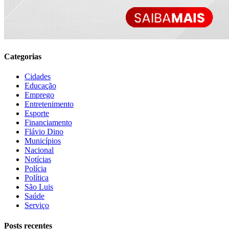
Categorias
Cidades
Educação
Emprego
Entretenimento
Esporte
Financiamento
Flávio Dino
Municípios
Nacional
Notícias
Polícia
Política
São Luis
Saúde
Serviço
Posts recentes