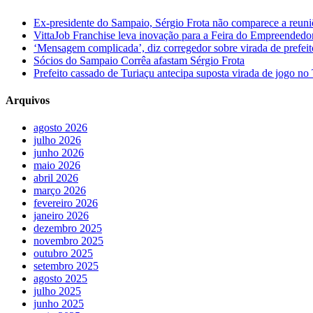
Ex-presidente do Sampaio, Sérgio Frota não comparece a reuniõe
VittaJob Franchise leva inovação para a Feira do Empreendedo
‘Mensagem complicada’, diz corregedor sobre virada de pref
Sócios do Sampaio Corrêa afastam Sérgio Frota
Prefeito cassado de Turiaçu antecipa suposta virada de jogo 
Arquivos
agosto 2026
julho 2026
junho 2026
maio 2026
abril 2026
março 2026
fevereiro 2026
janeiro 2026
dezembro 2025
novembro 2025
outubro 2025
setembro 2025
agosto 2025
julho 2025
junho 2025