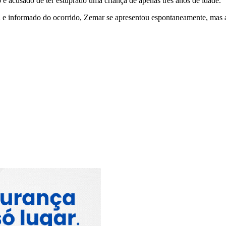
 é acusado de ter estuprado uma criança de apenas três anos de idade.
ça e informado do ocorrido, Zemar se apresentou espontaneamente, mas a 