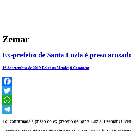
Zemar
Ex-
Ex-prefeito de Santa Luzia é preso acusado
prefeito
de
Comments
16 de setembro de 2019
Dalvana Mendes
0 Comment
Santa
Luzia
é
preso
acusado
Facebook
de
Twitter
estuprar
garota
WhatsApp
de
3
Telegram
Foi confirmada a prisão do ex-prefeito de Santa Luzia, Ilzemar Olive
anos