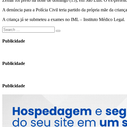
Zemar foi preso na noite de domingo (15), em São Luís. O ex-prefeito
A denúncia para a Polícia Civil teria partido da própria mãe da crian
A criança já se submeteu a exames no IML – Instituto Médico Legal.
Search
Search
for:
Publicidade
Publicidade
Publicidade