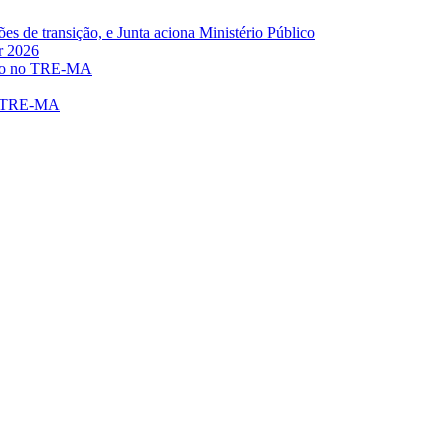
s de transição, e Junta aciona Ministério Público
r 2026
eito no TRE-MA
no TRE-MA